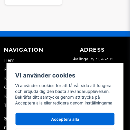
NAVIGATION
ADRESS
Skällinge By 31, 432 99
Hem
Skällinge
Företagskund
Vi använder cookies
Kontakta oss
Vi använder cookies för att få vår sida att fungera
Om oss
och erbjuda dig den bästa användarupplevelsen.
Köpvillkor
Bekräfta ditt samtycke genom att trycka på
Acceptera alla eller redigera genom inställningarna
Tips & trix
SOCIALA MEDIER
MITT KONTO
Acceptera alla
Facebook
Logga in