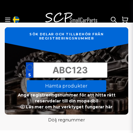
SÖK DELAR OCH TILLBEHÖR FRÅN
REGISTRERINGSNUMMER
Hämta produkter
Ange registreringsnummer för att hitta rätt
reservdelar till din mopedbil
ⓘ Läs mer om hur verktyget fungerar här
Dölj regnummer