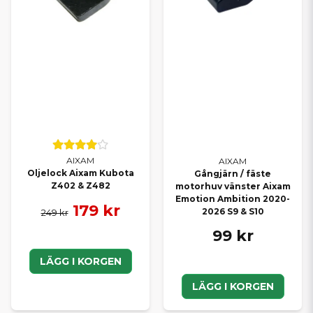
elektronik.
SE HELA VÅRT SORTIMENT FÖR
AIXAM
Vill du bläddra bland samtliga delar till din modell? Här hittar du
alla Aixam reservdelar
samlade på ett ställe – med snabb
leverans direkt från vårt lager.
HITTAR DU INTE RÄTT DEL?
Saknar du en specifik originaldel i webbutiken? Kontakta oss
AIXAM
AIXAM
Oljelock Aixam Kubota
Gångjärn / fäste
gärna så hjälper vi dig att kontrollera tillgänglighet och beställa
Z402 & Z482
motorhuv vänster Aixam
hem rätt del. Vi arbetar dagligen med både privatpersoner och
Emotion Ambition 2020-
verkstäder och hjälper dig hitta exakt det du behöver.
179 kr
2026 S9 & S10
249 kr
Med rätt originaldelar håller du din Aixam i toppskick – tryggt,
99 kr
säkert och problemfritt år efter år.
LÄGG I KORGEN
LÄGG I KORGEN