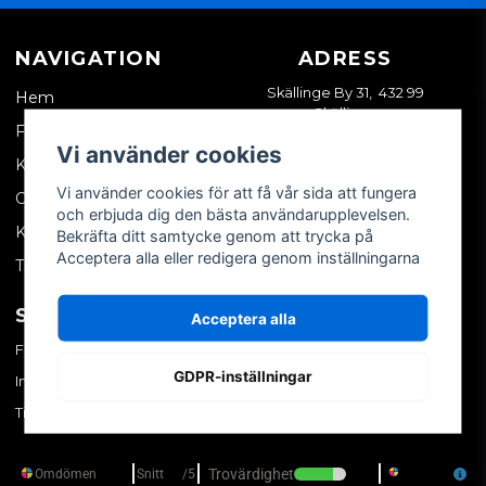
NAVIGATION
ADRESS
Skällinge By 31, 432 99
Hem
Skällinge
Företagskund
Vi använder cookies
Kontakta oss
Vi använder cookies för att få vår sida att fungera
Om oss
och erbjuda dig den bästa användarupplevelsen.
Köpvillkor
Bekräfta ditt samtycke genom att trycka på
Acceptera alla eller redigera genom inställningarna
Tips & trix
SOCIALA MEDIER
MITT KONTO
Acceptera alla
Facebook
Logga in
GDPR-inställningar
Instagram
Skapa konto
TikTok
Glömt ditt lösenord?