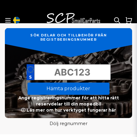
SÖK DELAR OCH TILLBEHÖR FRÅN
REGISTRERINGSNUMMER
Hämta produkter
Ange registreringsnummer för att hitta rätt
reservdelar till din mopedbil
ⓘ Läs mer om hur verktyget fungerar här
Dölj regnummer