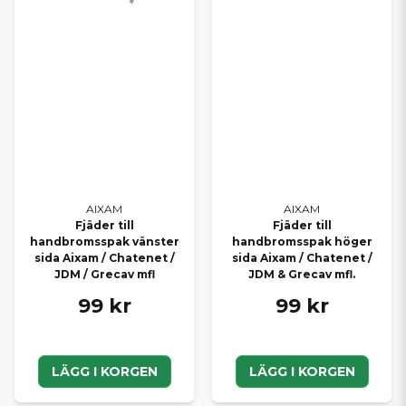
elektronik.
SE HELA VÅRT SORTIMENT FÖR
AIXAM
Vill du bläddra bland samtliga delar till din modell? Här hittar du
alla Aixam reservdelar
samlade på ett ställe – med snabb
leverans direkt från vårt lager.
HITTAR DU INTE RÄTT DEL?
Saknar du en specifik originaldel i webbutiken? Kontakta oss
AIXAM
AIXAM
Fjäder till
Fjäder till
gärna så hjälper vi dig att kontrollera tillgänglighet och beställa
handbromsspak vänster
handbromsspak höger
hem rätt del. Vi arbetar dagligen med både privatpersoner och
sida Aixam / Chatenet /
sida Aixam / Chatenet /
verkstäder och hjälper dig hitta exakt det du behöver.
JDM / Grecav mfl
JDM & Grecav mfl.
Med rätt originaldelar håller du din Aixam i toppskick – tryggt,
99 kr
99 kr
säkert och problemfritt år efter år.
LÄGG I KORGEN
LÄGG I KORGEN