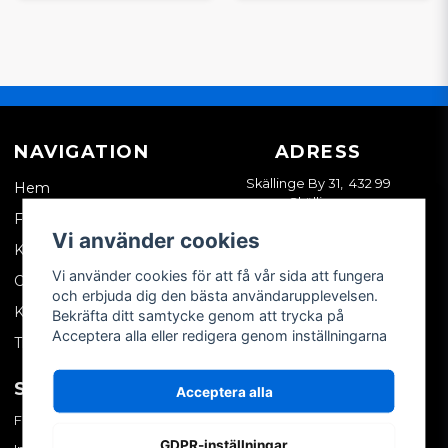
NAVIGATION
ADRESS
Skällinge By 31, 432 99
Hem
Skällinge
Företagskund
Vi använder cookies
Kontakta oss
Vi använder cookies för att få vår sida att fungera
Om oss
och erbjuda dig den bästa användarupplevelsen.
Köpvillkor
Bekräfta ditt samtycke genom att trycka på
Acceptera alla eller redigera genom inställningarna
Tips & trix
SOCIALA MEDIER
MITT KONTO
Acceptera alla
Facebook
Logga in
GDPR-inställningar