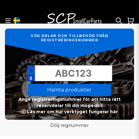
SÖK DELAR OCH TILLBEHÖR FRÅN
REGISTRERINGSNUMMER
Hämta produkter
Ange registreringsnummer för att hitta rätt
reservdelar till din mopedbil
ⓘ Läs mer om hur verktyget fungerar här
Dölj regnummer