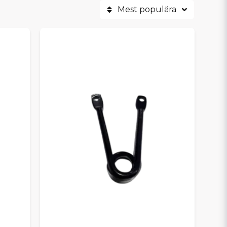
Mest populära
ODELLER
er, GTO, Minauto, Sensation, Emotion och
från karossdelar, bromssystem,
k.
XAM
m reservdelar
samlade på ett ställe – med snabb
r vi dig att kontrollera tillgänglighet och
kstäder och hjälper dig hitta exakt det du
roblemfritt år efter år.