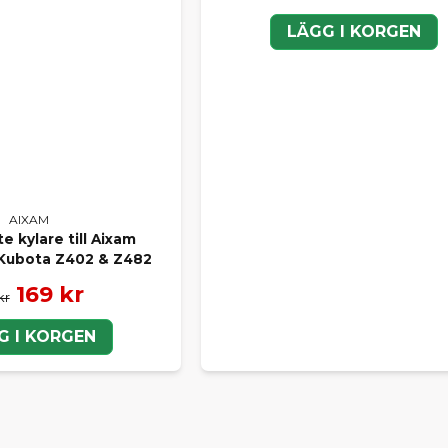
LÄGG I KORGEN
AIXAM
 kylare till Aixam
Kubota Z402 & Z482
169 kr
kr
G I KORGEN