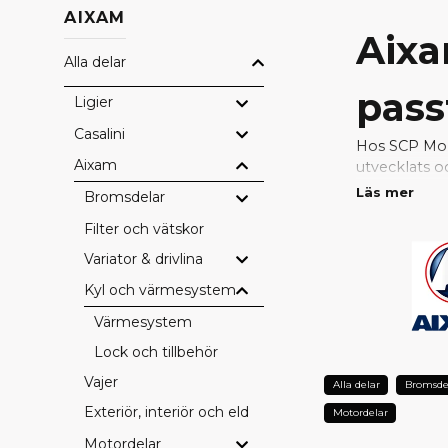
AIXAM
Aixa
Alla delar
pass
Ligier
Casalini
Hos SCP Mope
Aixam
utvecklats o
passform, hö
Läs mer
Bromsdelar
Filter och vätskor
Med original
problemfri. 
Variator & drivlina
konstruktion
Kyl och värmesystem
VARFÖ
Värmesystem
Perfekt pa
Lock och tillbehör
Fabrikskval
Vajer
Alla delar
Bromsde
Bevarad sä
Exteriör, interiör och eldetaljer
Lång hållba
Motordelar
Full kompati
Motordelar