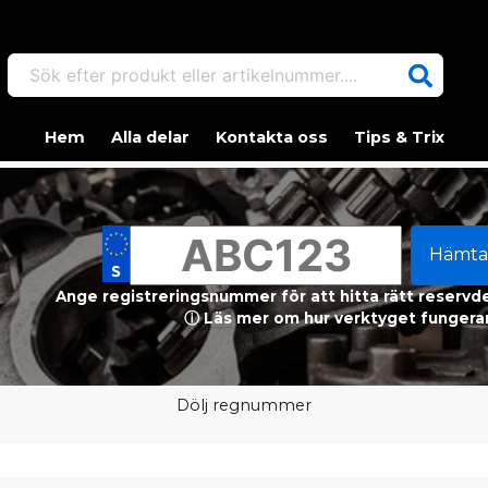
Sök efter produkt eller artikelnummer....
Hem
Alla delar
Kontakta oss
Tips & Trix
Hämta
Ange registreringsnummer för att hitta rätt reservdel
ⓘ Läs mer om hur verktyget fungerar
Dölj regnummer