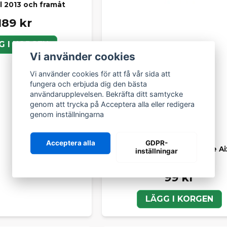
l 2013 och framåt
189 kr
G I KORGEN
Vi använder cookies
Vi använder cookies för att få vår sida att
fungera och erbjuda dig den bästa
användarupplevelsen. Bekräfta ditt samtycke
genom att trycka på Acceptera alla eller redigera
genom inställningarna
AIXAM
Acceptera alla
GDPR-
Värmeknopp / vred för värme A
inställningar
(2010-2016)
99 kr
LÄGG I KORGEN