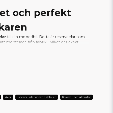
tet och perfekt
rkaren
elar
till din mopedbil. Detta är reservdelar som
tt monterade från fabrik – vilket ger exakt
a samtidigt som installationen blir enkel och
je del fungerar tillsammans med bilens
L DIN AIXAM?
Vajer
Exteriör, interiör och eldetaljer
Karosseri och glasrutor