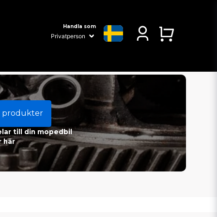
Handla som
 produkter
ar till din mopedbil
 här