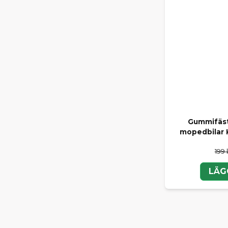
Gummifäste
mopedbilar 
199 
LÄG