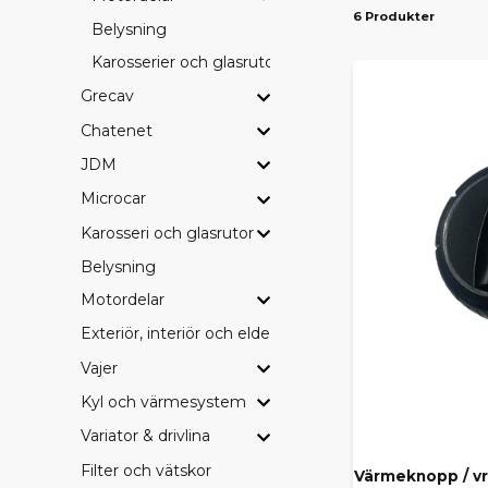
6 Produkter
Belysning
PASS
Karosserier och glasrutor
Vi erbjuder d
Grecav
Ambition
– 
drivlinekomp
Chatenet
JDM
SE HE
Microcar
Vill du blädd
leverans dire
Karosseri och glasrutor
Belysning
HITTA
Motordelar
Saknar du en
Exteriör, interiör och eldetaljer
beställa hem
behöver.
Vajer
Kyl och värmesystem
Med rätt orig
Variator & drivlina
Filter och vätskor
Värmeknopp / vr