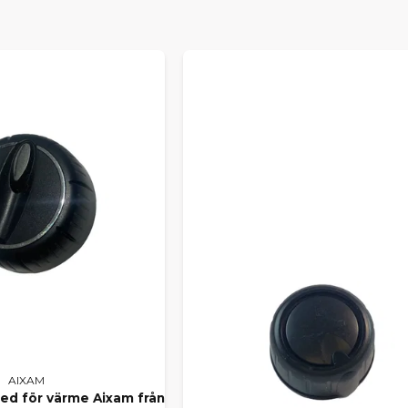
AR ALLA POPULÄRA AIXAM-M
elar till bland annat
Aixam City, Coupe, Crossline, Crossov
från äldre årsmodeller till dagens modeller. Här hittar du allt 
onenter och motordelar till interiör, belysning och elektroni
LA VÅRT SORTIMENT FÖR AI
ra bland samtliga delar till din modell? Här hittar du
alla Aixa
kt från vårt lager.
R DU INTE RÄTT DEL?
 specifik originaldel i webbutiken? Kontakta oss gärna så hjälpe
 rätt del. Vi arbetar dagligen med både privatpersoner och ver
inaldelar håller du din Aixam i toppskick – tryggt, säkert och p
AIXAM
ed för värme Aixam från