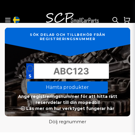
SÖK DELAR OCH TILLBEHÖR FRÅN
REGISTRERINGSNUMMER
Hämta produkter
Ange registreringsnummer för att hitta rätt
reservdelar till din mopedbil
ⓘ Läs mer om hur verktyget fungerar här
Dölj regnummer