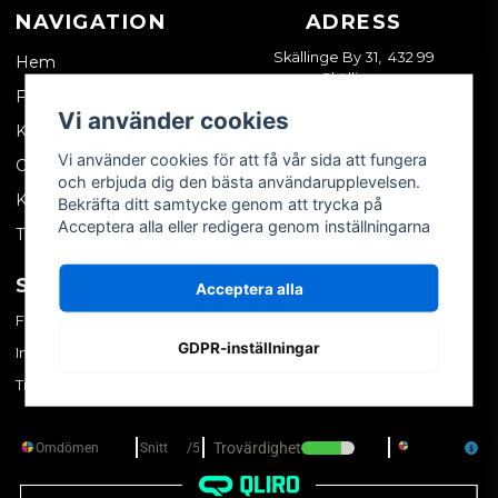
NAVIGATION
ADRESS
Skällinge By 31, 432 99
Hem
Skällinge
Företagskund
Vi använder cookies
Kontakta oss
Vi använder cookies för att få vår sida att fungera
Om oss
och erbjuda dig den bästa användarupplevelsen.
Köpvillkor
Bekräfta ditt samtycke genom att trycka på
Acceptera alla eller redigera genom inställningarna
Tips & trix
SOCIALA MEDIER
MITT KONTO
Acceptera alla
Facebook
Logga in
GDPR-inställningar
Instagram
Skapa konto
TikTok
Glömt ditt lösenord?