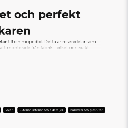
tet och perfekt
rkaren
elar
till din mopedbil. Detta är reservdelar som
tt monterade från fabrik – vilket ger exakt
a samtidigt som installationen blir enkel och
je del fungerar tillsammans med bilens
L DIN AIXAM?
Vajer
Exteriör, interiör och eldetaljer
Karosseri och glasrutor