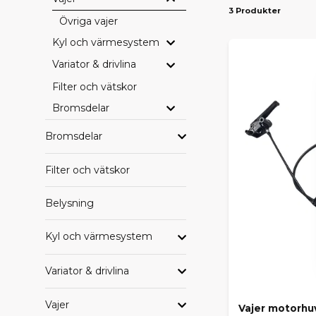
3 Produkter
Övriga vajer
PASS
Kyl och värmesystem
Vi erbjuder d
Ambition
– 
Variator & drivlina
drivlinekomp
Filter och vätskor
Bromsdelar
SE HE
Vill du blädd
Bromsdelar
leverans dire
Filter och vätskor
HITTA
Belysning
Saknar du en
beställa hem
behöver.
Kyl och värmesystem
Med rätt orig
Variator & drivlina
Vajer
Vajer motorhu