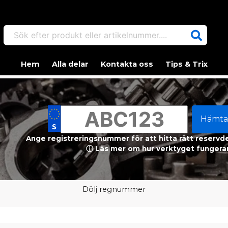
Sök efter produkt eller artikelnummer....
Hem
Alla delar
Kontakta oss
Tips & Trix
Hämta
Ange registreringsnummer för att hitta rätt reservdel
ⓘ Läs mer om hur verktyget fungerar
Dölj regnummer