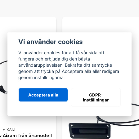
AR ALLA POPULÄRA AIXAM-M
elar till bland annat
Aixam City, Coupe, Crossline, Crossov
från äldre årsmodeller till dagens modeller. Här hittar du allt 
onenter och motordelar till interiör, belysning och elektroni
Vi använder cookies
LA VÅRT SORTIMENT FÖR AI
Vi använder cookies för att få vår sida att
fungera och erbjuda dig den bästa
ra bland samtliga delar till din modell? Här hittar du
alla Aixa
användarupplevelsen. Bekräfta ditt samtycke
kt från vårt lager.
genom att trycka på Acceptera alla eller redigera
genom inställningarna
R DU INTE RÄTT DEL?
 specifik originaldel i webbutiken? Kontakta oss gärna så hjälpe
Acceptera alla
GDPR-
 rätt del. Vi arbetar dagligen med både privatpersoner och ver
inställningar
inaldelar håller du din Aixam i toppskick – tryggt, säkert och p
AIXAM
v Aixam från årsmodell