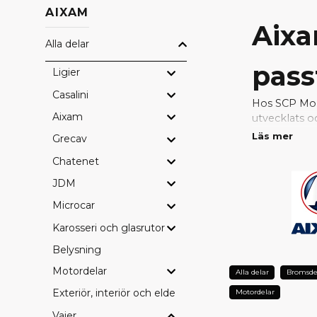
AIXAM
Aixa
Alla delar
pass
Ligier
Casalini
Hos SCP Mope
Aixam
utvecklats o
passform, hö
Läs mer
Grecav
Chatenet
Med original
problemfri. 
JDM
konstruktion
Microcar
VARFÖ
Karosseri och glasrutor
Perfekt pa
Belysning
Fabrikskval
Motordelar
Alla delar
Bromsde
Bevarad sä
Lång hållba
Exteriör, interiör och eldetaljer
Motordelar
Full kompati
Vajer