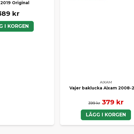
2019 Original
389 kr
G I KORGEN
AIXAM
Vajer baklucka Aixam 2008-
379 kr
399 kr
LÄGG I KORGEN