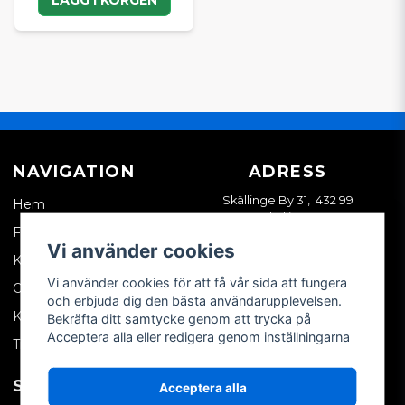
NAVIGATION
ADRESS
Skällinge By 31, 432 99
Hem
Skällinge
Företagskund
Vi använder cookies
Kontakta oss
Vi använder cookies för att få vår sida att fungera
Om oss
och erbjuda dig den bästa användarupplevelsen.
Köpvillkor
Bekräfta ditt samtycke genom att trycka på
Acceptera alla eller redigera genom inställningarna
Tips & trix
SOCIALA MEDIER
MITT KONTO
Acceptera alla