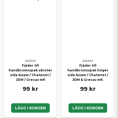
elektronik.
SE HELA VÅRT SORTIMENT FÖR
AIXAM
Vill du bläddra bland samtliga delar till din modell? Här hittar du
alla Aixam reservdelar
samlade på ett ställe – med snabb
leverans direkt från vårt lager.
HITTAR DU INTE RÄTT DEL?
Saknar du en specifik originaldel i webbutiken? Kontakta oss
AIXAM
AIXAM
Fjäder till
Fjäder till
gärna så hjälper vi dig att kontrollera tillgänglighet och beställa
handbromsspak vänster
handbromsspak höger
hem rätt del. Vi arbetar dagligen med både privatpersoner och
sida Aixam / Chatenet /
sida Aixam / Chatenet /
verkstäder och hjälper dig hitta exakt det du behöver.
JDM / Grecav mfl
JDM & Grecav mfl.
Med rätt originaldelar håller du din Aixam i toppskick – tryggt,
99 kr
99 kr
säkert och problemfritt år efter år.
LÄGG I KORGEN
LÄGG I KORGEN