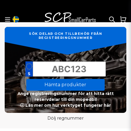
SÖK DELAR OCH TILLBEHÖR FRÅN
REGISTRERINGSNUMMER
Hämta produkter
Ange registreringsnummer för att hitta rätt
reservdelar till din mopedbil
ⓘ Läs mer om hur verktyget fungerar här
Dölj regnummer