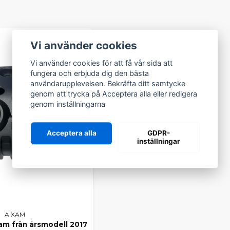
AR ALLA POPULÄRA AIXAM-M
elar till bland annat
Aixam City, Coupe, Crossline, Crossov
Vi använder cookies
från äldre årsmodeller till dagens modeller. Här hittar du allt 
onenter och motordelar till interiör, belysning och elektroni
Vi använder cookies för att få vår sida att
fungera och erbjuda dig den bästa
LA VÅRT SORTIMENT FÖR AI
användarupplevelsen. Bekräfta ditt samtycke
genom att trycka på Acceptera alla eller redigera
ra bland samtliga delar till din modell? Här hittar du
alla Aixa
genom inställningarna
kt från vårt lager.
R DU INTE RÄTT DEL?
Acceptera alla
GDPR-
inställningar
 specifik originaldel i webbutiken? Kontakta oss gärna så hjälpe
 rätt del. Vi arbetar dagligen med både privatpersoner och ver
inaldelar håller du din Aixam i toppskick – tryggt, säkert och p
AIXAM
am från årsmodell 2017