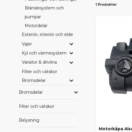
1 Produkter
Bränslesystem och
PASS
pumpar
Vi erbjuder d
Motordelar
Ambition
– 
drivlinekomp
Exteriör, interiör och eldetaljer
Vajer
SE HE
Kyl och värmesystem
Vill du blädd
leverans dire
Variator & drivlina
Filter och vätskor
HITTA
Bromsdelar
Saknar du en
beställa hem
Bromsdelar
behöver.
Filter och vätskor
Med rätt orig
Belysning
Motorkåpa Aix