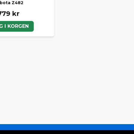
bota Z482
779 kr
G I KORGEN