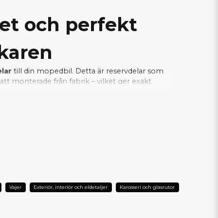
tet och perfekt
rkaren
elar
till din mopedbil. Detta är reservdelar som
tt monterade från fabrik – vilket ger exakt
a samtidigt som installationen blir enkel och
je del fungerar tillsammans med bilens
L DIN AIXAM?
Vajer
Exteriör, interiör och eldetaljer
Karosseri och glasrutor