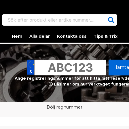
Sök efter produkt eller artikelnummer....
Hem
Alla delar
Kontakta oss
Tips & Trix
Hämta
Ange registreringsnummer för att hitta rätt reservdel
ⓘ Läs mer om hur verktyget fungerar
Dölj regnummer