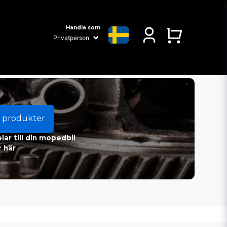
Handla som
 produkter
ar till din mopedbil
 här