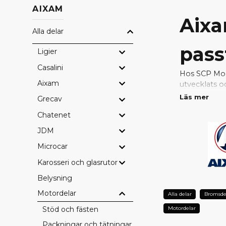
AIXAM
Aixa
Alla delar
pass
Ligier
Casalini
Hos SCP Mope
Aixam
utvecklats o
passform, hö
Läs mer
Grecav
Chatenet
Med original
problemfri. 
JDM
konstruktion
Microcar
VARFÖ
Karosseri och glasrutor
Perfekt pa
Belysning
Fabrikskval
Motordelar
Alla delar
Bromsde
Bevarad sä
Lång hållba
Motordelar
Stöd och fästen
Full kompati
Packningar och tätningar