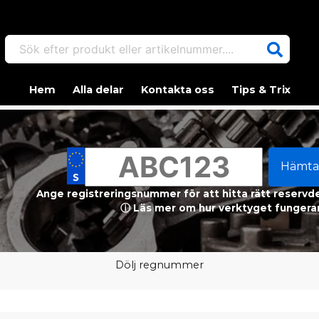
Sök efter produkt eller artikelnummer....
Hem
Alla delar
Kontakta oss
Tips & Trix
Hämta
Ange registreringsnummer för att hitta rätt reservdel
ⓘ Läs mer om hur verktyget fungerar
Dölj regnummer