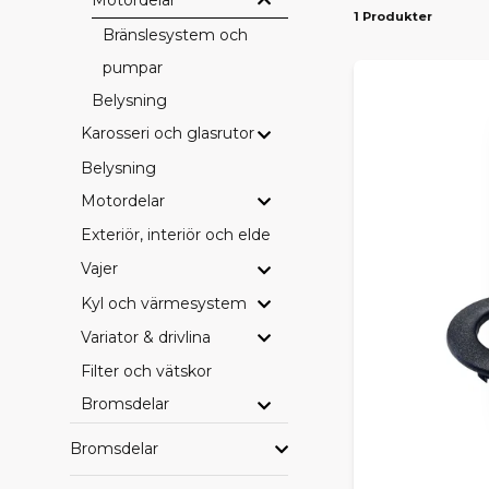
1 Produkter
PASS
Bränslesystem och
pumpar
Vi erbjuder d
Ambition
– 
Belysning
drivlinekomp
Karosseri och glasrutor
SE HE
Belysning
Motordelar
Vill du blädd
leverans dire
Exteriör, interiör och eldetaljer
Vajer
HITTA
Kyl och värmesystem
Saknar du en
Variator & drivlina
beställa hem
behöver.
Filter och vätskor
Bromsdelar
Med rätt orig
Bromsdelar