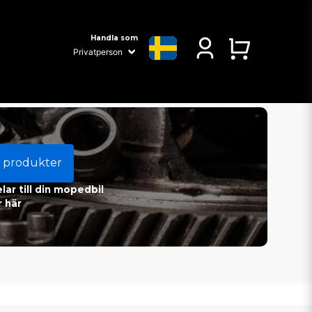
Handla som
 produkter
ar till din mopedbil
 här