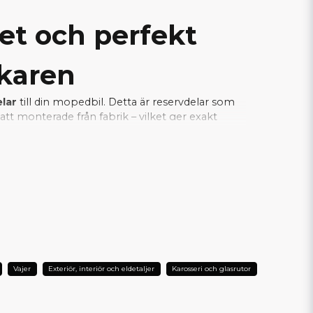
tet och perfekt
rkaren
elar
till din mopedbil. Detta är reservdelar som
tt monterade från fabrik – vilket ger exakt
a samtidigt som installationen blir enkel och
je del fungerar tillsammans med bilens
L DIN AIXAM?
Vajer
Exteriör, interiör och eldetaljer
Karosseri och glasrutor