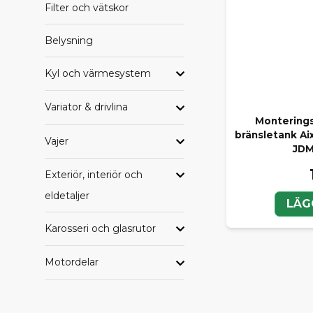
Filter och vätskor
Belysning
Kyl och värmesystem
Variator & drivlina
Monterings
bränsletank Aix
Vajer
JDM
Exteriör, interiör och
eldetaljer
LÄG
Karosseri och glasrutor
Motordelar