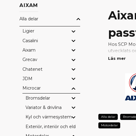
AIXAM
Aixa
Alla delar
pass
Ligier
Casalini
Hos SCP Mope
Aixam
utvecklats o
passform, hö
Läs mer
Grecav
Chatenet
Med original
problemfri. 
JDM
konstruktion
Microcar
VARFÖ
Bromsdelar
Perfekt pa
Variator & drivlina
Fabrikskval
Kyl och värmesystem
Alla delar
Bromsde
Bevarad sä
Lång hållba
Motordelar
Exteriör, interiör och eldetaljer
Full kompati
Motordelar