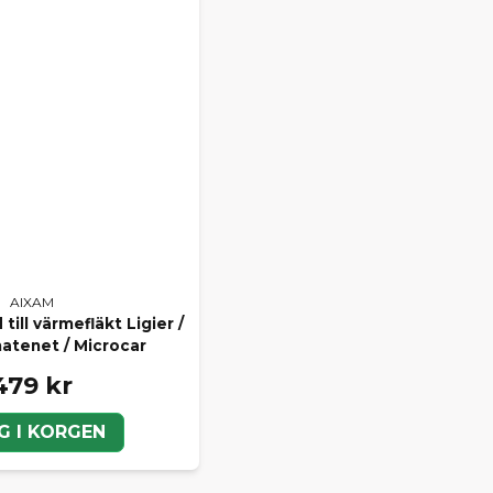
AIXAM
ill värmefläkt Ligier /
hatenet / Microcar
479 kr
G I KORGEN