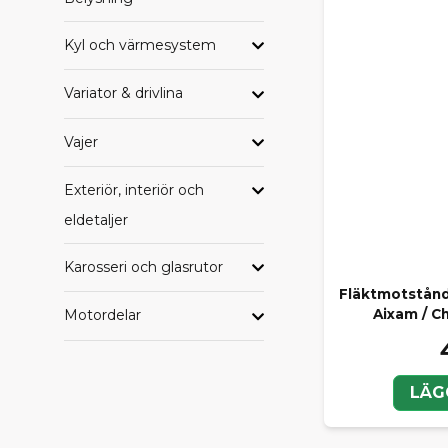
Kyl och värmesystem
Variator & drivlina
Vajer
Exteriör, interiör och
eldetaljer
Karosseri och glasrutor
Fläktmotstånd t
Motordelar
Aixam / C
LÄG