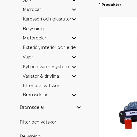
1 Produkter
Microcar
PASS
Karosseri och glasrutor
Vi erbjuder d
Ambition
– 
Belysning
drivlinekomp
Motordelar
SE HE
Exteriör, interiör och eldetaljer
Vajer
Vill du blädd
leverans dire
Kyl och värmesystem
Variator & drivlina
HITTA
Filter och vätskor
Saknar du en
Bromsdelar
beställa hem
behöver.
Bromsdelar
Med rätt orig
Filter och vätskor
Belysning