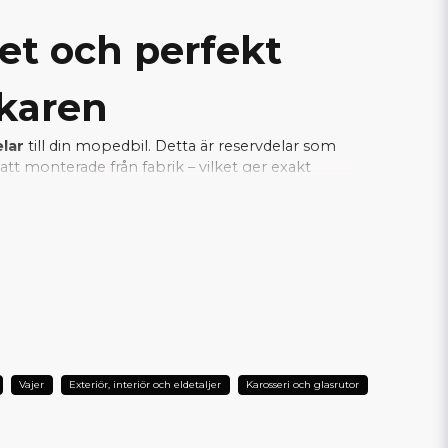
tet och perfekt
rkaren
elar
till din mopedbil. Detta är reservdelar som
tt monterade från fabrik – vilket ger exakt
a samtidigt som installationen blir enkel och
je del fungerar tillsammans med bilens
L DIN AIXAM?
Vajer
Exteriör, interiör och eldetaljer
Karosseri och glasrutor