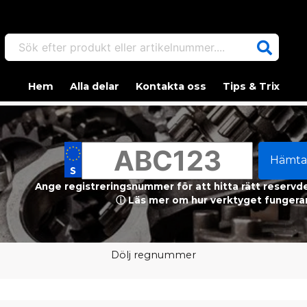
Sök efter produkt eller artikelnummer....
Hem
Alla delar
Kontakta oss
Tips & Trix
Hämta
Ange registreringsnummer för att hitta rätt reservdel
ⓘ Läs mer om hur verktyget fungerar
Dölj regnummer