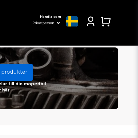
Handla som
 produkter
ar till din mopedbil
 här