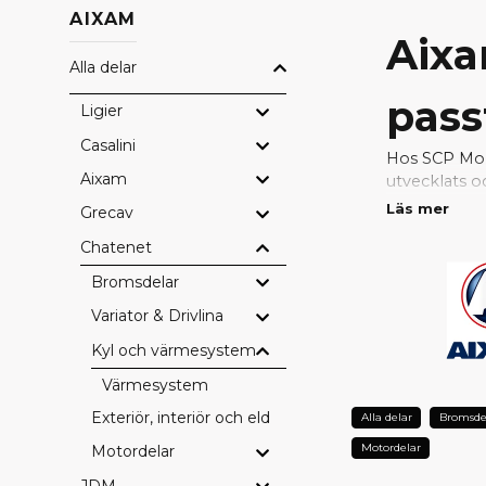
AIXAM
Aixa
Alla delar
pass
Ligier
Casalini
Hos SCP Mope
Aixam
utvecklats o
passform, hö
Läs mer
Grecav
Chatenet
Med original
problemfri. 
Bromsdelar
konstruktion
Variator & Drivlina
VARFÖ
Kyl och värmesystem
Perfekt pa
Värmesystem
Fabrikskval
Exteriör, interiör och eldetaljer
Alla delar
Bromsde
Bevarad sä
Lång hållba
Motordelar
Motordelar
Full kompati
JDM