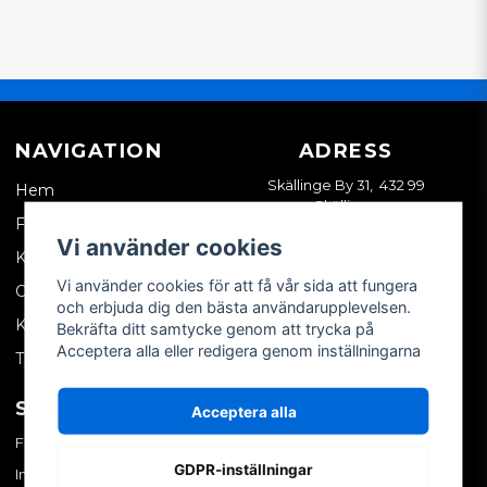
NAVIGATION
ADRESS
Skällinge By 31, 432 99
Hem
Skällinge
Företagskund
Vi använder cookies
Kontakta oss
Vi använder cookies för att få vår sida att fungera
Om oss
och erbjuda dig den bästa användarupplevelsen.
Köpvillkor
Bekräfta ditt samtycke genom att trycka på
Acceptera alla eller redigera genom inställningarna
Tips & trix
SOCIALA MEDIER
MITT KONTO
Acceptera alla
Facebook
Logga in
GDPR-inställningar
Instagram
Skapa konto