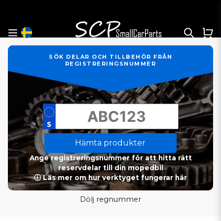
SÖK DELAR OCH TILLBEHÖR FRÅN
REGISTRERINGSNUMMER
Hämta produkter
Ange registreringsnummer för att hitta rätt
reservdelar till din mopedbil
ⓘ Läs mer om hur verktyget fungerar här
Dölj regnummer