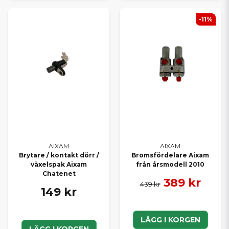
-11%
AIXAM
AIXAM
Brytare / kontakt dörr /
Bromsfördelare Aixam
växelspak Aixam
från årsmodell 2010
Chatenet
389 kr
439 kr
149 kr
LÄGG I KORGEN
LÄGG I KORGEN