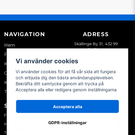
NAVIGATION
ADRESS
Skällinge By 31, 432 99
Hem
Skällinge
Företagskund
Vi använder cookies
Kontakta oss
Vi använder cookies för att få vår sida att fungera
Om oss
och erbjuda dig den bästa användarupplevelsen.
Köpvillkor
Bekräfta ditt samtycke genom att trycka på
Acceptera alla eller redigera genom inställningarna
Tips & trix
SOCIALA MEDIER
MITT KONTO
Acceptera alla
Facebook
Logga in
GDPR-inställningar
Instagram
Skapa konto
TikTok
Glömt ditt lösenord?