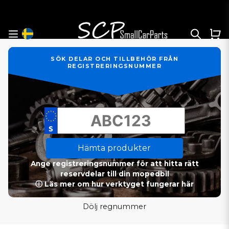
SÖK DELAR OCH TILLBEHÖR FRÅN
REGISTRERINGSNUMMER
Hämta produkter
Ange registreringsnummer för att hitta rätt
reservdelar till din mopedbil
ⓘ Läs mer om hur verktyget fungerar här
Dölj regnummer