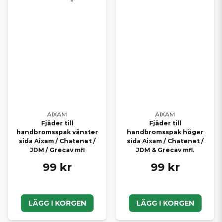
elektronik.
SE HELA VÅRT SORTIMENT FÖR
AIXAM
Vill du bläddra bland samtliga delar till din modell? Här hittar du
alla Aixam reservdelar
samlade på ett ställe – med snabb
leverans direkt från vårt lager.
HITTAR DU INTE RÄTT DEL?
Saknar du en specifik originaldel i webbutiken? Kontakta oss
AIXAM
AIXAM
Fjäder till
Fjäder till
gärna så hjälper vi dig att kontrollera tillgänglighet och beställa
handbromsspak vänster
handbromsspak höger
hem rätt del. Vi arbetar dagligen med både privatpersoner och
sida Aixam / Chatenet /
sida Aixam / Chatenet /
verkstäder och hjälper dig hitta exakt det du behöver.
JDM / Grecav mfl
JDM & Grecav mfl.
Med rätt originaldelar håller du din Aixam i toppskick – tryggt,
99 kr
99 kr
säkert och problemfritt år efter år.
LÄGG I KORGEN
LÄGG I KORGEN