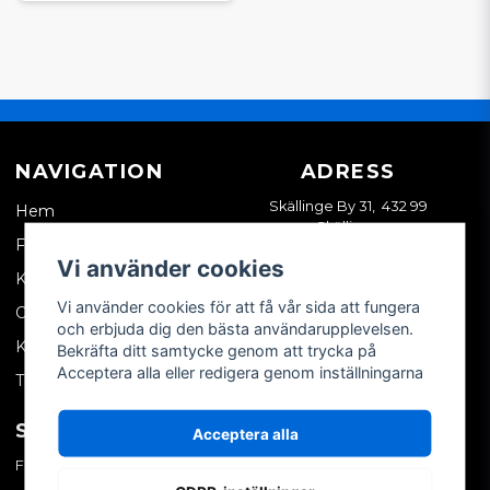
NAVIGATION
ADRESS
Skällinge By 31, 432 99
Hem
Skällinge
Företagskund
Vi använder cookies
Kontakta oss
Vi använder cookies för att få vår sida att fungera
Om oss
och erbjuda dig den bästa användarupplevelsen.
Köpvillkor
Bekräfta ditt samtycke genom att trycka på
Acceptera alla eller redigera genom inställningarna
Tips & trix
SOCIALA MEDIER
MITT KONTO
Acceptera alla
Facebook
Logga in