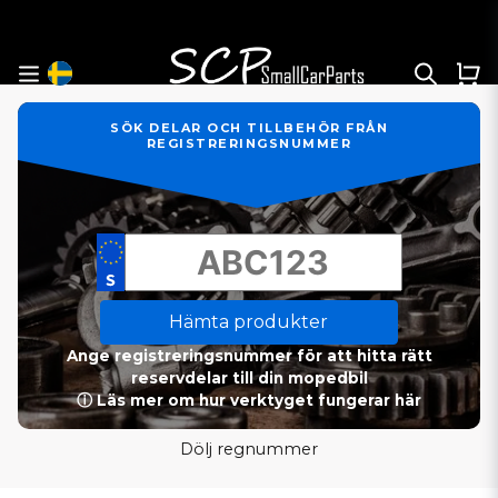
SÖK DELAR OCH TILLBEHÖR FRÅN
REGISTRERINGSNUMMER
Hämta produkter
Ange registreringsnummer för att hitta rätt
reservdelar till din mopedbil
ⓘ Läs mer om hur verktyget fungerar här
Dölj regnummer