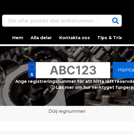
Sök efter produkt eller artikelnummer....
Hem
Alla delar
Kontakta oss
Tips & Trix
Hämta
Ange registreringsnummer för att hitta rätt reservdel
ⓘ Läs mer om hur verktyget fungerar
Dölj regnummer