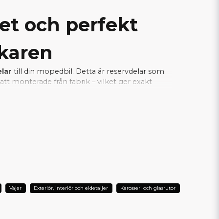
tet och perfekt
rkaren
elar
till din mopedbil. Detta är reservdelar som
tt monterade från fabrik – vilket ger exakt
a samtidigt som installationen blir enkel och
je del fungerar tillsammans med bilens
L DIN AIXAM?
Vajer
Exteriör, interiör och eldetaljer
Karosseri och glasrutor