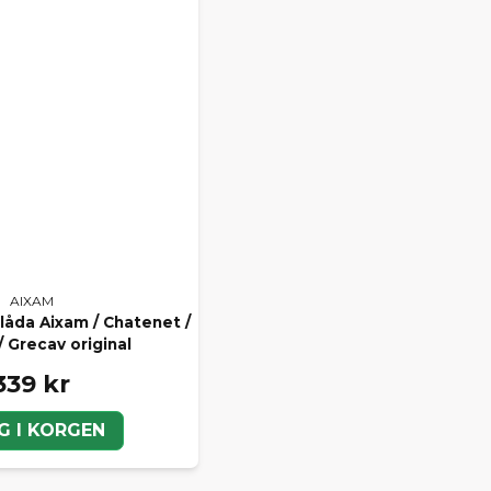
AIXAM
låda Aixam / Chatenet /
 / Grecav original
339 kr
G I KORGEN