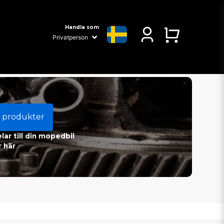
Handla som
 produkter
ar till din mopedbil
 här