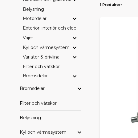
1 Produkter
Belysning
PASS
Motordelar
Vi erbjuder d
Ambition
– 
Exteriör, interiör och eldetaljer
drivlinekomp
Vajer
SE HE
Kyl och värmesystem
Variator & drivlina
Vill du blädd
leverans dire
Filter och vätskor
Bromsdelar
HITTA
Bromsdelar
Saknar du en
beställa hem
behöver.
Filter och vätskor
Med rätt orig
Belysning
Kyl och värmesystem