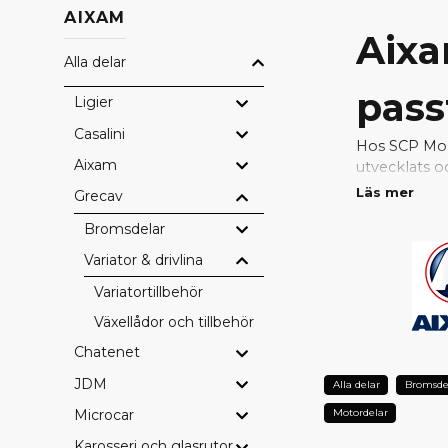
AIXAM
Aixa
Alla delar
pass
Ligier
Casalini
Hos SCP Mope
Aixam
utvecklats o
passform, hö
Läs mer
Grecav
Bromsdelar
Med original
problemfri. 
Variator & drivlina
konstruktion
Variatortillbehör
VARFÖ
Växellådor och tillbehör
Perfekt pa
Chatenet
Fabrikskval
JDM
Alla delar
Bromsde
Bevarad sä
Lång hållba
Microcar
Motordelar
Full kompati
Karosseri och glasrutor