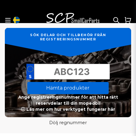
SÖK DELAR OCH TILLBEHÖR FRÅN
REGISTRERINGSNUMMER
Hämta produkter
Ange registreringsnummer för att hitta rätt
reservdelar till din mopedbil
ⓘ Läs mer om hur verktyget fungerar här
Dölj regnummer