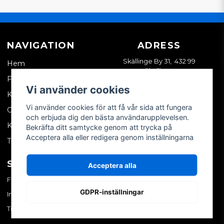
NAVIGATION
ADRESS
Skällinge By 31, 432 99
Hem
Skällinge
Företagskund
Vi använder cookies
Kontakta oss
Vi använder cookies för att få vår sida att fungera
Om oss
och erbjuda dig den bästa användarupplevelsen.
Köpvillkor
Bekräfta ditt samtycke genom att trycka på
Acceptera alla eller redigera genom inställningarna
Tips & trix
SOCIALA MEDIER
MITT KONTO
Acceptera alla
Facebook
Logga in
GDPR-inställningar
Instagram
Skapa konto
TikTok
Glömt ditt lösenord?