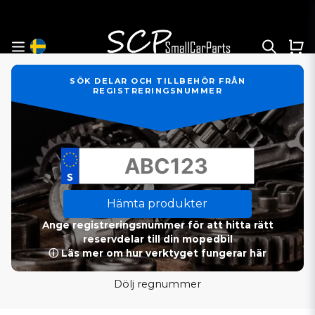
SÖK DELAR OCH TILLBEHÖR FRÅN
REGISTRERINGSNUMMER
Hämta produkter
Ange registreringsnummer för att hitta rätt
reservdelar till din mopedbil
ⓘ Läs mer om hur verktyget fungerar här
Dölj regnummer