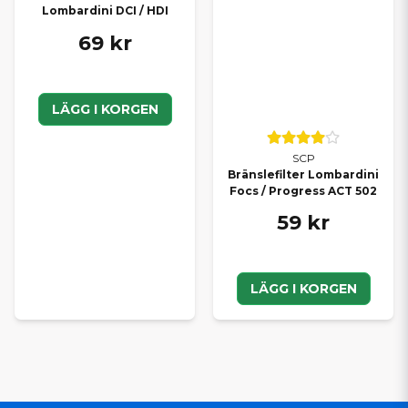
Lombardini DCI / HDI
EFTERMARKNAD – DU VÄLJER
69 kr
SJÄLV
Hos oss är du aldrig låst till ett enda alternativ. Vi erbjuder alltid
tre tydliga val
så att du kan hitta det som passar din budget
LÄGG I KORGEN
och ditt behov:
SCP – vårt prisvärda kvalitetsalternativ
SCP
Originaldelar – samma delar som sitter monterade
Bränslefilter Lombardini
från fabrik
Focs / Progress ACT 502
Eftermarknadsdelar – alternativa tillverkare med bra
59 kr
pris/prestanda
Vi tycker att du som kund ska kunna välja fritt – därför hittar du
hela sortimentet samlat hos oss.
LÄGG I KORGEN
HANDLA DELAR EFTER MÄRKE
Letar du efter delar till ett specifikt mopedbilsmärke? Här hittar
du
alla delar – både SCP, original och eftermarknad
samlade per märke:
Alla delar till Ligier