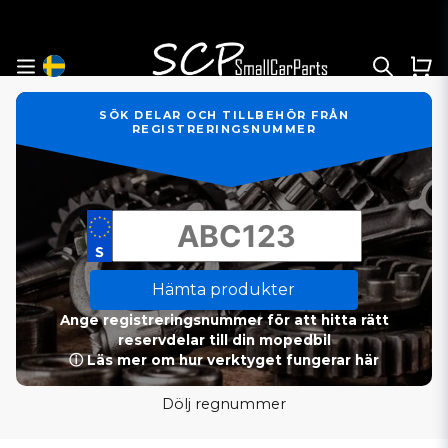
SÖK DELAR OCH TILLBEHÖR FRÅN
REGISTRERINGSNUMMER
Hämta produkter
Ange registreringsnummer för att hitta rätt
reservdelar till din mopedbil
ⓘ Läs mer om hur verktyget fungerar här
Dölj regnummer