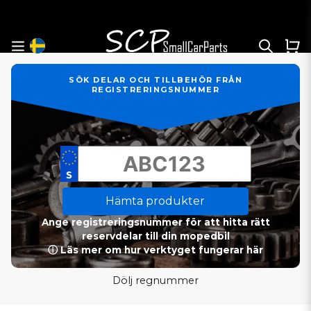
SÖK DELAR OCH TILLBEHÖR FRÅN
REGISTRERINGSNUMMER
Hämta produkter
Ange registreringsnummer för att hitta rätt
reservdelar till din mopedbil
ⓘ Läs mer om hur verktyget fungerar här
Dölj regnummer