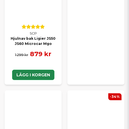
SCP
Hjulnav bak Ligier JS50
JS60 Microcar Mgo
879 kr
1 299 kr
LÄGG I KORGEN
-34%