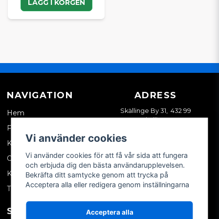
LÄGG I KORGEN
NAVIGATION
ADRESS
Skällinge By 31, 432 99
Hem
Skällinge
Företagskund
Vi använder cookies
Kontakta oss
Vi använder cookies för att få vår sida att fungera
Om oss
och erbjuda dig den bästa användarupplevelsen.
Köpvillkor
Bekräfta ditt samtycke genom att trycka på
Acceptera alla eller redigera genom inställningarna
Tips & trix
SOCIALA MEDIER
MITT KONTO
Acceptera alla