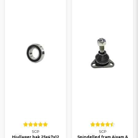
Alla delar till Aixam
Alla delar till Chatenet
Alla delar till Microcar
Alla delar till Casalini
Alla delar till Grecav
TRYGGT VAL FÖR DIN
MOPEDBIL
Oavsett om du kör Ligier, Aixam, Microcar, Chatenet, Casalini
eller Grecav kan du lita på att du hittar rätt delar hos oss. Med
SCP får du ett smart alternativ som kombinerar kvalitet och
ekonomi – och med vårt breda sortiment kan du alltid
komplettera med originaldelar när det behövs.
Behöver du hjälp att välja rätt reservdel? Kontakta oss gärna – vi
hjälper dig snabbt och personligt.
SCP
SCP
Hjullager bak 25x47x12
Spindelled fram Aixam &