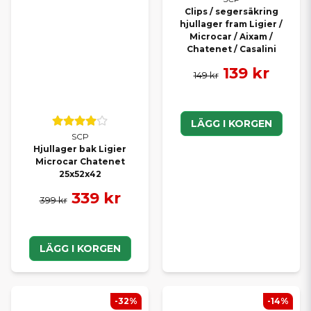
Clips / segersäkring
hjullager fram Ligier /
Microcar / Aixam /
Chatenet / Casalini
139 kr
149 kr
LÄGG I KORGEN
SCP
Hjullager bak Ligier
Microcar Chatenet
25x52x42
339 kr
399 kr
LÄGG I KORGEN
-32%
-14%