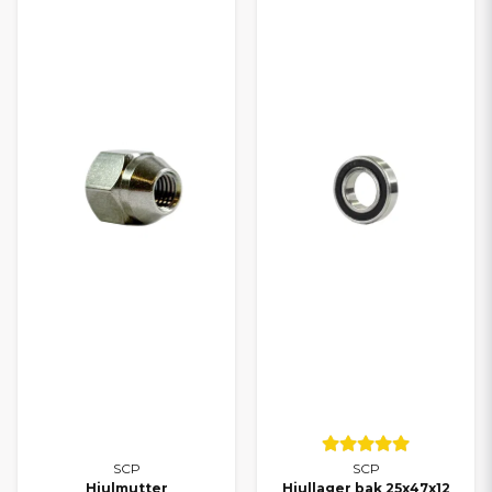
Alla delar till Aixam
Alla delar till Chatenet
Alla delar till Microcar
Alla delar till Casalini
Alla delar till Grecav
TRYGGT VAL FÖR DIN
MOPEDBIL
Oavsett om du kör Ligier, Aixam, Microcar, Chatenet, Casalini
eller Grecav kan du lita på att du hittar rätt delar hos oss. Med
SCP får du ett smart alternativ som kombinerar kvalitet och
ekonomi – och med vårt breda sortiment kan du alltid
komplettera med originaldelar när det behövs.
Behöver du hjälp att välja rätt reservdel? Kontakta oss gärna – vi
hjälper dig snabbt och personligt.
SCP
SCP
Hjulmutter
Hjullager bak 25x47x12