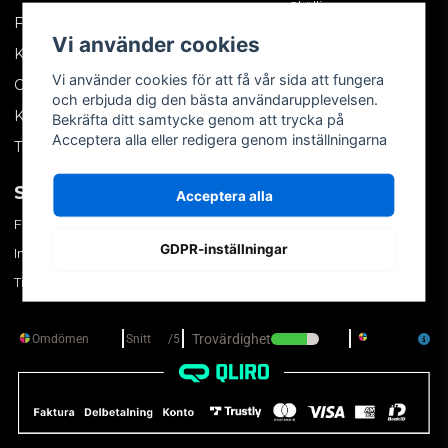
Skällinge
Företagskund
Vi använder cookies
Kontakta oss
Vi använder cookies för att få vår sida att fungera
Om oss
och erbjuda dig den bästa användarupplevelsen.
Köpvillkor
Bekräfta ditt samtycke genom att trycka på
Acceptera alla eller redigera genom inställningarna
Tips & trix
SOCIALA MEDIER
MITT KONTO
Acceptera alla
Facebook
Logga in
GDPR-inställningar
Instagram
Skapa konto
TikTok
Glömt ditt lösenord?