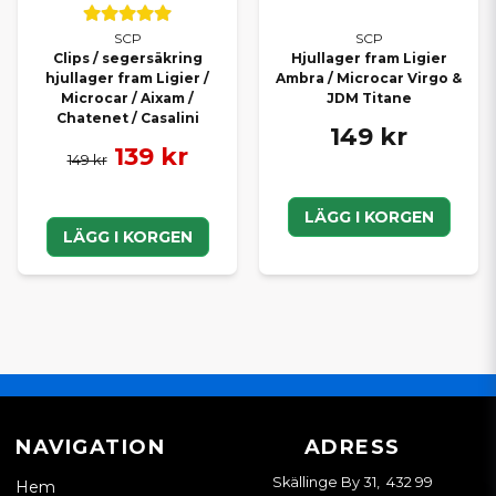
SCP
SCP
Clips / segersäkring
Hjullager fram Ligier
hjullager fram Ligier /
Ambra / Microcar Virgo &
Microcar / Aixam /
JDM Titane
Chatenet / Casalini
149 kr
139 kr
149 kr
LÄGG I KORGEN
LÄGG I KORGEN
NAVIGATION
ADRESS
Skällinge By 31, 432 99
Hem