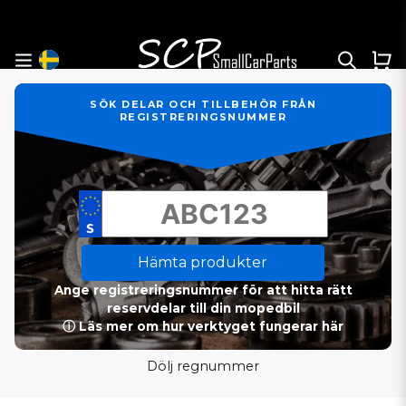
SÖK DELAR OCH TILLBEHÖR FRÅN
REGISTRERINGSNUMMER
Hämta produkter
Ange registreringsnummer för att hitta rätt
reservdelar till din mopedbil
ⓘ Läs mer om hur verktyget fungerar här
Dölj regnummer