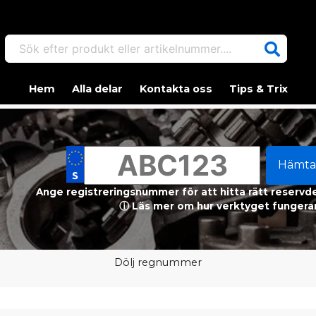
Sök efter produkt eller artikelnummer....
Hem
Alla delar
Kontakta oss
Tips & Trix
Hämta
Ange registreringsnummer för att hitta rätt reservdel
ⓘ Läs mer om hur verktyget fungerar
Dölj regnummer