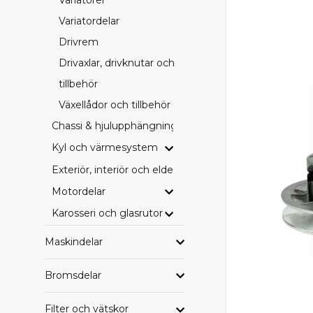
Variatordelar
BRETT
Drivrem
I SCP-sortim
Drivaxlar, drivknutar och
Bromsbeläg
tillbehör
Drivremmar
Växellådor och tillbehör
Filter (olja, 
Hjullager o
Chassi & hjulupphängning
Elkomponent
Kyl och värmesystem
Övriga serv
Perfekt för 
Exteriör, interiör och eldetaljer
Motordelar
SCP, 
Karosseri och glasrutor
Hos oss är du 
budget och 
Maskindelar
SCP – vårt p
Bromsdelar
Originaldel
Eftermarkna
Vi tycker att
Filter och vätskor