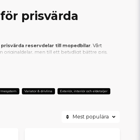
för prisvärda
 prisvärda reservdelar till mopedbilar
. Vårt
riginaldelar, men till ett betydligt bättre pris.
an vi säkerställa att varje SCP-produkt
er är SCP det självklara valet när man vill
ärmesystem
Variator & drivlina
Exteriör, interiör och eldetaljer
Mest populära