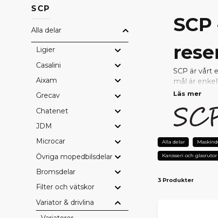
SCP
SCP 
Alla delar
rese
Ligier
Casalini
SCP är vårt 
Aixam
mål är enkel
Läs mer
Grecav
Genom nära s
Chatenet
uppfyller hö
reparera ell
JDM
Microcar
VARF
Alla delar
Maskind
Övriga mopedbilsdelar
Karosseri och glasrutor
Prisvärda
– 
Testad kval
Bromsdelar
3 Produkter
Perfekt pa
Filter och vätskor
Snabb lever
Tryggt val 
Variator & drivlina
Variatorer