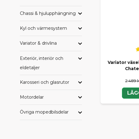
HAND
Chassi & hjulupphängning
Letar du eft
Kyl och värmesystem
samlade per
Alla delar til
Variator & drivlina
Alla delar ti
Alla delar t
Exteriör, interiör och
Alla delar ti
Variator växel
Alla delar ti
eldetaljer
Chate
Alla delar ti
2 489 
Karosseri och glasrutor
LÄG
TRYGG
Motordelar
Oavsett om du
SCP får du e
Övriga mopedbilsdelar
komplettera 
Behöver du h