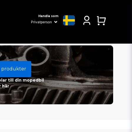
Handla som
 produkter
ar till din mopedbil
 här