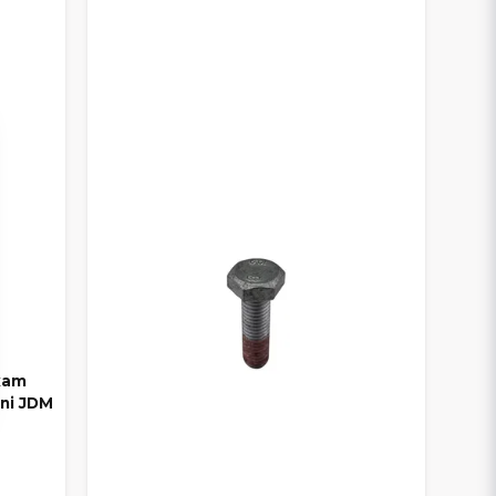
CH REPARATION
a med kvaliteten.
AD – DU VÄLJER SJÄLV
 val
så att du kan hitta det som passar din
ixam
ini JDM
imentet samlat hos oss.