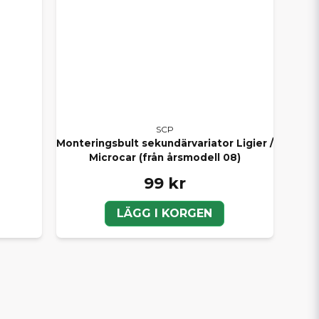
elar – både SCP, original och eftermarknad
SCP
Monteringsbult sekundärvariator Ligier /
Microcar (från årsmodell 08)
99 kr
LÄGG I KORGEN
n du lita på att du hittar rätt delar hos oss. Med
h med vårt breda sortiment kan du alltid
ig snabbt och personligt.