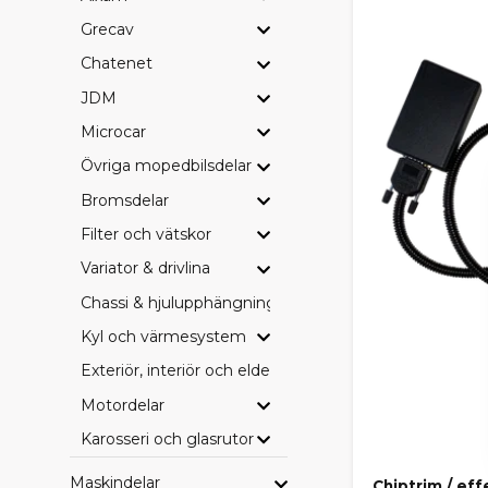
Grecav
BRETT
Chatenet
I SCP-sortim
JDM
Bromsbeläg
Microcar
Drivremmar
Filter (olja, 
Övriga mopedbilsdelar
Hjullager o
Bromsdelar
Elkomponent
Övriga serv
Filter och vätskor
Perfekt för 
Variator & drivlina
SCP, 
Chassi & hjulupphängning
Kyl och värmesystem
Hos oss är du 
budget och 
Exteriör, interiör och eldetaljer
Motordelar
SCP – vårt p
Originaldel
Karosseri och glasrutor
Eftermarkna
Vi tycker att
Maskindelar
Chiptrim / e