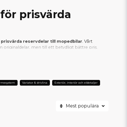
för prisvärda
 prisvärda reservdelar till mopedbilar
. Vårt
riginaldelar, men till ett betydligt bättre pris.
an vi säkerställa att varje SCP-produkt
er är SCP det självklara valet när man vill
ärmesystem
Variator & drivlina
Exteriör, interiör och eldetaljer
Mest populära