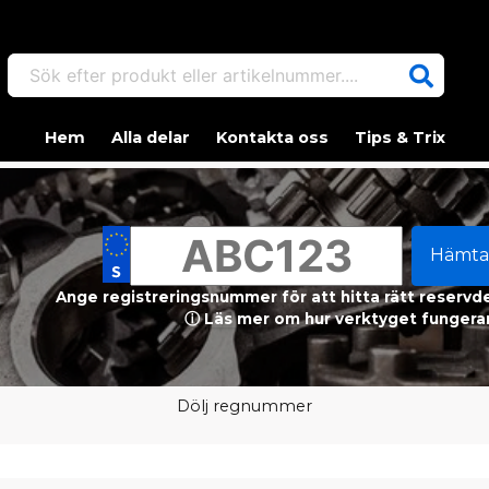
Sök efter produkt eller artikelnummer....
Hem
Alla delar
Kontakta oss
Tips & Trix
Hämta
Ange registreringsnummer för att hitta rätt reservdel
ⓘ Läs mer om hur verktyget fungerar
Dölj regnummer