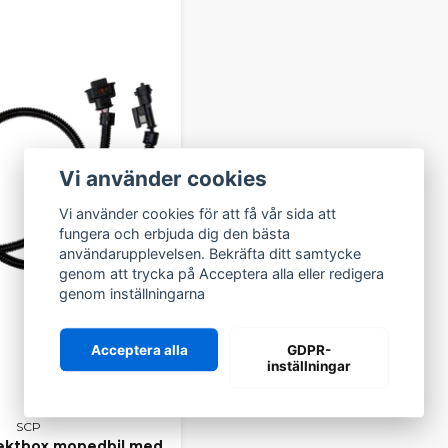
 SORTIMENT FÖR SERVICE O
entet hittar du bland annat:
g, bromsskivor och bromsok
 och variatordelar
luft, bränsle)
ch chassidelar
Vi använder cookies
er och slitdelar
ice- och reservdelar
Vi använder cookies för att få vår sida att
fungera och erbjuda dig den bästa
dig som vill hålla nere servicekostnaden utan att kompromiss
användarupplevelsen. Bekräfta ditt samtycke
genom att trycka på Acceptera alla eller redigera
ORIGINAL ELLER EFTERMARKN
genom inställningarna
aldrig låst till ett enda alternativ. Vi erbjuder alltid
tre tydliga
ditt behov:
Acceptera alla
GDPR-
inställningar
risvärda kvalitetsalternativ
ar – samma delar som sitter monterade från fabrik
dsdelar – alternativa tillverkare med bra pris/prestanda
SCP
 du som kund ska kunna välja fritt – därför hittar du hela sort
ffektbox mopedbil med