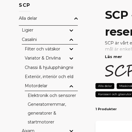
SCP
SCP 
Alla delar
rese
Ligier
Casalini
SCP är vårt 
Filter och vätskor
mål är enkel
Läs mer
Variator & Drivlina
Genom nära s
Chassi & hjulupphängning
uppfyller hö
reparera ell
Exteriör, interiör och eldetaljer
Motordelar
VARF
Alla delar
Maskind
Karosseri och glasrutor
Elektronik och sensorer
Prisvärda
– 
Testad kval
Generatorremmar,
1 Produkter
Perfekt pa
generatorer &
Snabb lever
startmotorer
Tryggt val 
Aixam