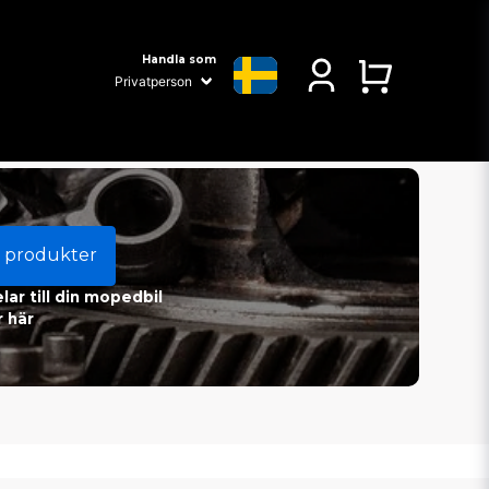
Handla som
 produkter
ar till din mopedbil
 här