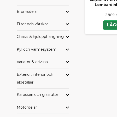
Lombardini 
HAND
Bromsdelar
2 989 
Letar du eft
Filter och vätskor
samlade per
LÄG
Alla delar til
Chassi & hjulupphängning
Alla delar ti
Alla delar t
Kyl och värmesystem
Alla delar ti
Alla delar ti
Variator & drivlina
Alla delar ti
Exteriör, interiör och
TRYGG
eldetaljer
Oavsett om du
SCP får du e
Karosseri och glasrutor
komplettera 
Motordelar
Behöver du h