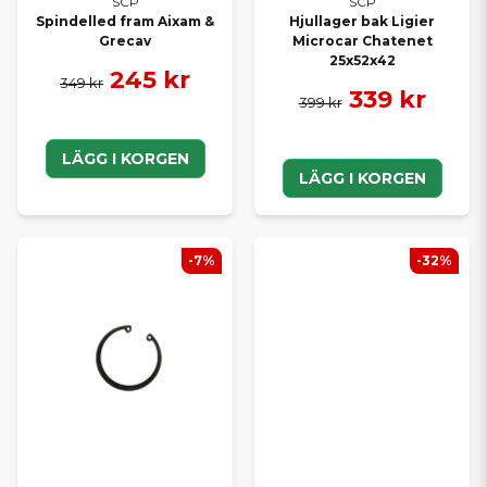
SCP
SCP
Spindelled fram Aixam &
Hjullager bak Ligier
Grecav
Microcar Chatenet
25x52x42
245 kr
349 kr
339 kr
399 kr
LÄGG I KORGEN
LÄGG I KORGEN
-7%
-32%