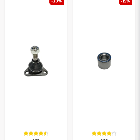
-30%
-15%