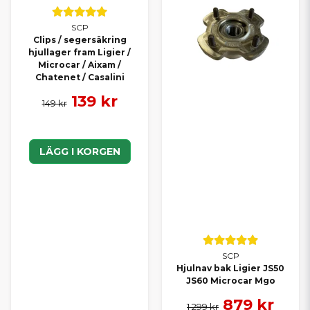
SCP
Clips / segersäkring
hjullager fram Ligier /
Microcar / Aixam /
Chatenet / Casalini
139 kr
149 kr
LÄGG I KORGEN
SCP
Hjulnav bak Ligier JS50
JS60 Microcar Mgo
879 kr
1 299 kr