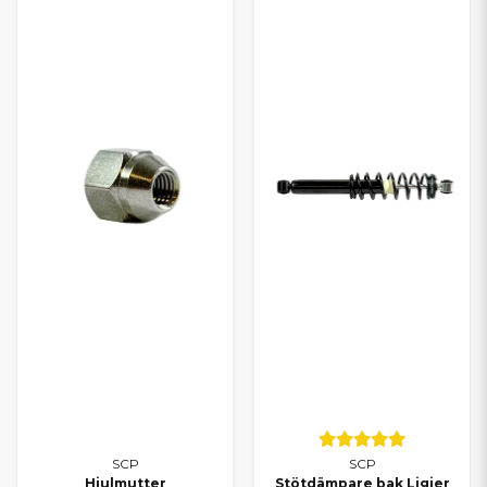
Alla delar till Aixam
Alla delar till Chatenet
Alla delar till Microcar
Alla delar till Casalini
Alla delar till Grecav
TRYGGT VAL FÖR DIN
MOPEDBIL
Oavsett om du kör Ligier, Aixam, Microcar, Chatenet, Casalini
eller Grecav kan du lita på att du hittar rätt delar hos oss. Med
SCP får du ett smart alternativ som kombinerar kvalitet och
ekonomi – och med vårt breda sortiment kan du alltid
komplettera med originaldelar när det behövs.
Behöver du hjälp att välja rätt reservdel? Kontakta oss gärna – vi
hjälper dig snabbt och personligt.
SCP
SCP
Hjulmutter
Stötdämpare bak Ligier