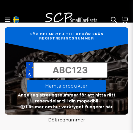
SÖK DELAR OCH TILLBEHÖR FRÅN
REGISTRERINGSNUMMER
Hämta produkter
Ange registreringsnummer för att hitta rätt
reservdelar till din mopedbil
ⓘ Läs mer om hur verktyget fungerar här
Dölj regnummer