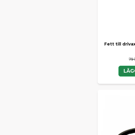
Fett till driv
79 
LÄG