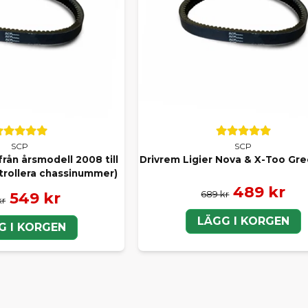
SCP
SCP
rån årsmodell 2008 till
Drivrem Ligier Nova & X-Too Gr
trollera chassinummer)
489 kr
689 kr
549 kr
kr
LÄGG I KORGEN
G I KORGEN