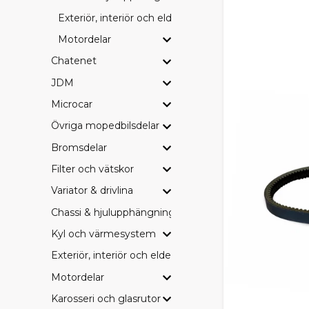
Exteriör, interiör och eldetaljer
BRETT
Motordelar
I SCP-sortim
Chatenet
Bromsbeläg
JDM
Drivremmar
Filter (olja, 
Microcar
Hjullager o
Övriga mopedbilsdelar
Elkomponent
Övriga serv
Bromsdelar
Perfekt för 
Filter och vätskor
Variator & drivlina
SCP, 
Chassi & hjulupphängning
Hos oss är du 
budget och 
Kyl och värmesystem
Exteriör, interiör och eldetaljer
SCP – vårt p
Originaldel
Motordelar
Eftermarkna
Karosseri och glasrutor
Vi tycker att