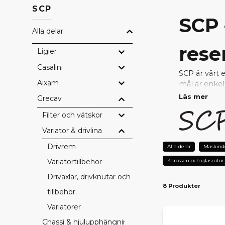
SCP
SCP 
Alla delar
rese
Ligier
Casalini
SCP är vårt 
Aixam
mål är enkel
Läs mer
Grecav
Genom nära s
Filter och vätskor
uppfyller hö
reparera ell
Variator & drivlina
Drivrem
VARF
Alla delar
Maskind
Karosseri och glasrutor
Variatortillbehör
Prisvärda
– 
Testad kval
Drivaxlar, drivknutar och
8 Produkter
Perfekt pa
tillbehör.
Snabb lever
Variatorer
Tryggt val 
Chassi & hjulupphängning