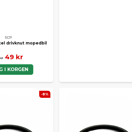
SCP
axel drivknut mopedbil
49 kr
kr
G I KORGEN
-8%