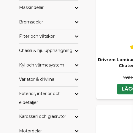
Maskindelar
HAND
Letar du eft
Bromsdelar
samlade per
Filter och vätskor
Alla delar til
Alla delar ti
Chassi & hjulupphängning
Alla delar t
Alla delar ti
Drivrem Lombard
Alla delar ti
Kyl och värmesystem
Chate
Alla delar ti
799 
Variator & drivlina
LÄG
TRYGG
Exteriör, interiör och
Oavsett om du
eldetaljer
SCP får du e
komplettera 
Karosseri och glasrutor
Behöver du h
Motordelar