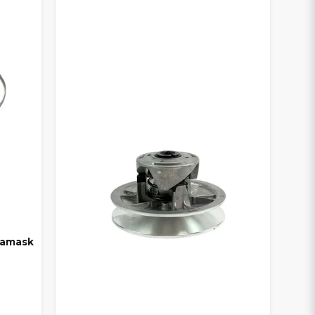
CH REPARATION
a med kvaliteten.
AD – DU VÄLJER SJÄLV
 val
så att du kan hitta det som passar din
damask
imentet samlat hos oss.