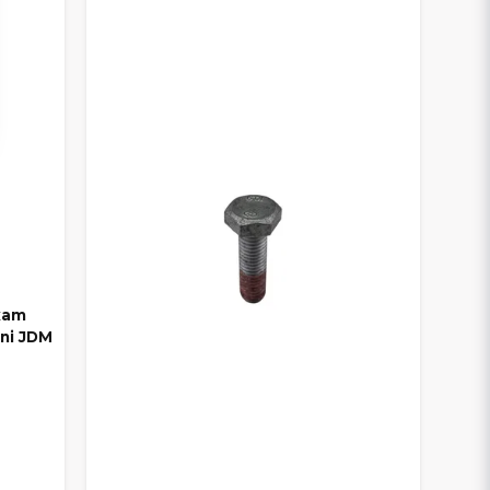
ixam
ini JDM