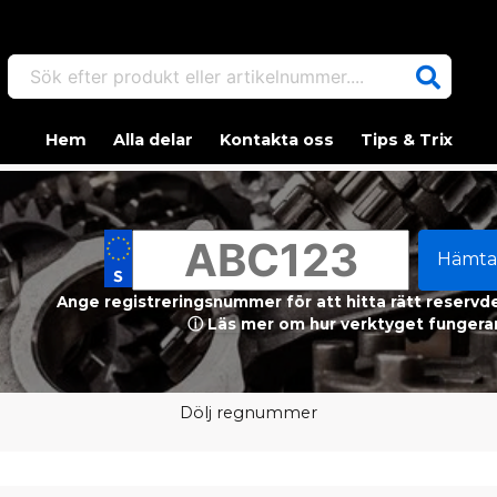
Sök efter produkt eller artikelnummer....
Hem
Alla delar
Kontakta oss
Tips & Trix
Hämta
Ange registreringsnummer för att hitta rätt reservdel
ⓘ Läs mer om hur verktyget fungerar
Dölj regnummer