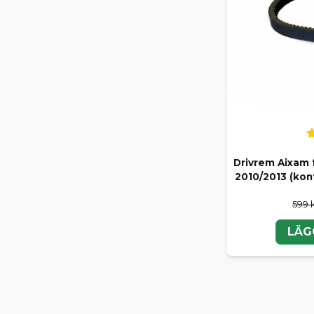
Drivrem Aixam f
2010/2013 (kon
599 
LÄG