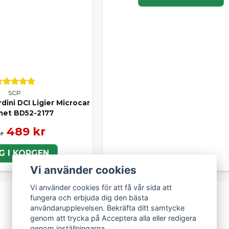
LA DELAR EFTER MÄRKE
er delar till ett specifikt mopedbilsmärke? Här hittar du
alla d
 märke:
l Ligier
ll Aixam
ill Chatenet
SCP
ll Microcar
ini DCI Ligier Microcar
ll Casalini
net BD52-2177
ll Grecav
489 kr
kr
G I KORGEN
T VAL FÖR DIN MOPEDBIL
Vi använder cookies
 kör Ligier, Aixam, Microcar, Chatenet, Casalini eller Grecav ka
tt smart alternativ som kombinerar kvalitet och ekonomi – oc
Vi använder cookies för att få vår sida att
-38%
med originaldelar när det behövs.
fungera och erbjuda dig den bästa
användarupplevelsen. Bekräfta ditt samtycke
jälp att välja rätt reservdel? Kontakta oss gärna – vi hjälper d
genom att trycka på Acceptera alla eller redigera
genom inställningarna