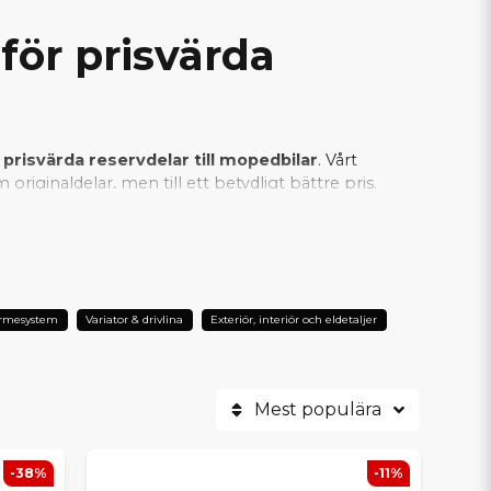
för prisvärda
 prisvärda reservdelar till mopedbilar
. Vårt
riginaldelar, men till ett betydligt bättre pris.
an vi säkerställa att varje SCP-produkt
er är SCP det självklara valet när man vill
ärmesystem
Variator & drivlina
Exteriör, interiör och eldetaljer
Mest populära
-38%
-11%