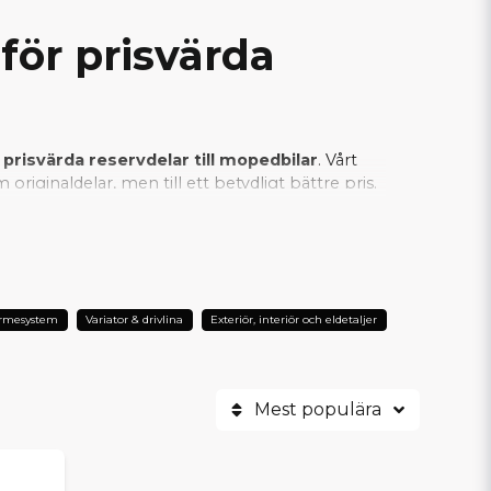
för prisvärda
 prisvärda reservdelar till mopedbilar
. Vårt
riginaldelar, men till ett betydligt bättre pris.
an vi säkerställa att varje SCP-produkt
er är SCP det självklara valet när man vill
ärmesystem
Variator & drivlina
Exteriör, interiör och eldetaljer
Mest populära