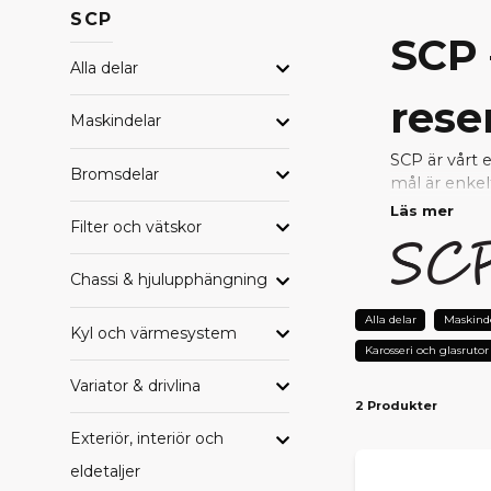
SCP
SCP 
Alla delar
rese
Maskindelar
SCP är vårt 
Bromsdelar
mål är enkel
Läs mer
Filter och vätskor
Genom nära s
uppfyller hö
reparera ell
Chassi & hjulupphängning
VARF
Alla delar
Maskind
Kyl och värmesystem
Karosseri och glasrutor
Prisvärda
– 
Testad kval
Variator & drivlina
2 Produkter
Perfekt pa
Snabb lever
Exteriör, interiör och
Tryggt val 
eldetaljer