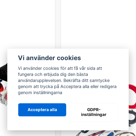
 SORTIMENT FÖR SERVICE O
entet hittar du bland annat:
g, bromsskivor och bromsok
 och variatordelar
luft, bränsle)
ch chassidelar
Vi använder cookies
er och slitdelar
ice- och reservdelar
Vi använder cookies för att få vår sida att
dig som vill hålla nere servicekostnaden utan att kompromiss
fungera och erbjuda dig den bästa
användarupplevelsen. Bekräfta ditt samtycke
ORIGINAL ELLER EFTERMARKN
genom att trycka på Acceptera alla eller redigera
genom inställningarna
aldrig låst till ett enda alternativ. Vi erbjuder alltid
tre tydliga
ditt behov:
Acceptera alla
GDPR-
risvärda kvalitetsalternativ
inställningar
ar – samma delar som sitter monterade från fabrik
dsdelar – alternativa tillverkare med bra pris/prestanda
 du som kund ska kunna välja fritt – därför hittar du hela sort