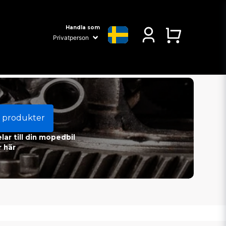
Handla som
 produkter
ar till din mopedbil
 här