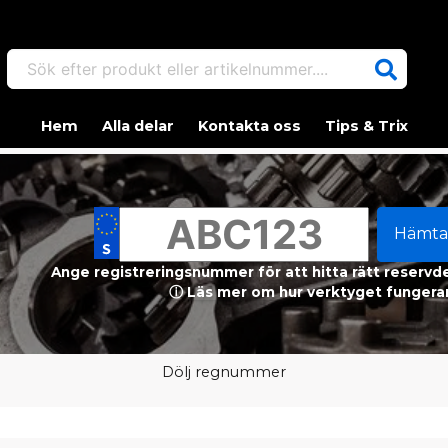
Sök efter produkt eller artikelnummer....
Hem
Alla delar
Kontakta oss
Tips & Trix
Hämta
Ange registreringsnummer för att hitta rätt reservdel
ⓘ Läs mer om hur verktyget fungerar
Dölj regnummer