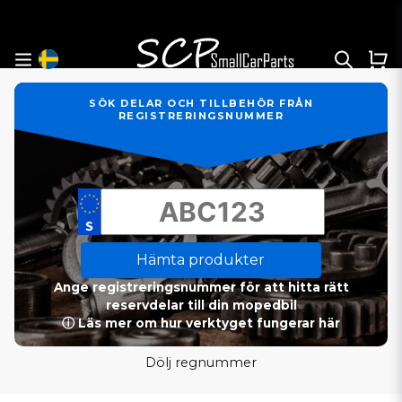
SÖK DELAR OCH TILLBEHÖR FRÅN
REGISTRERINGSNUMMER
Hämta produkter
Ange registreringsnummer för att hitta rätt
reservdelar till din mopedbil
ⓘ Läs mer om hur verktyget fungerar här
Dölj regnummer