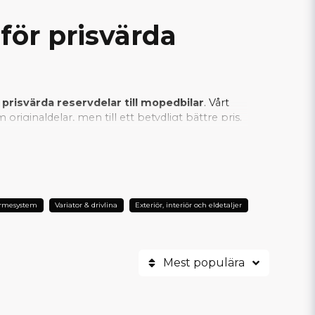
för prisvärda
 prisvärda reservdelar till mopedbilar
. Vårt
riginaldelar, men till ett betydligt bättre pris.
an vi säkerställa att varje SCP-produkt
er är SCP det självklara valet när man vill
ärmesystem
Variator & drivlina
Exteriör, interiör och eldetaljer
Mest populära