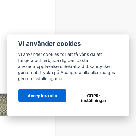
 SORTIMENT FÖR SERVICE O
entet hittar du bland annat:
g, bromsskivor och bromsok
 och variatordelar
Vi använder cookies
luft, bränsle)
ch chassidelar
Vi använder cookies för att få vår sida att
er och slitdelar
fungera och erbjuda dig den bästa
ice- och reservdelar
användarupplevelsen. Bekräfta ditt samtycke
dig som vill hålla nere servicekostnaden utan att kompromiss
genom att trycka på Acceptera alla eller redigera
genom inställningarna
ORIGINAL ELLER EFTERMARKN
aldrig låst till ett enda alternativ. Vi erbjuder alltid
tre tydliga
Acceptera alla
GDPR-
inställningar
ditt behov:
risvärda kvalitetsalternativ
ar – samma delar som sitter monterade från fabrik
dsdelar – alternativa tillverkare med bra pris/prestanda
 du som kund ska kunna välja fritt – därför hittar du hela sort