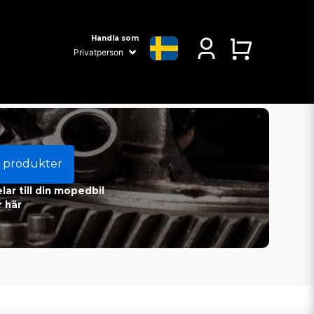
Handla som
 produkter
ar till din mopedbil
 här