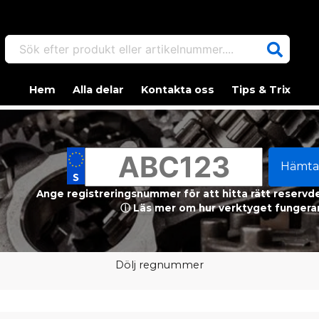
Sök efter produkt eller artikelnummer....
Hem
Alla delar
Kontakta oss
Tips & Trix
Hämta
Ange registreringsnummer för att hitta rätt reservdel
ⓘ Läs mer om hur verktyget fungerar
Dölj regnummer