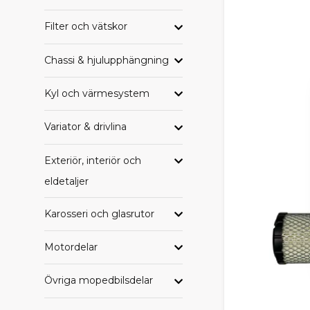
BRETT
Filter och vätskor
I SCP-sortim
Chassi & hjulupphängning
Bromsbeläg
Drivremmar
Kyl och värmesystem
Filter (olja, 
Hjullager o
Variator & drivlina
Elkomponent
Övriga serv
Exteriör, interiör och
Perfekt för 
eldetaljer
SCP, 
Karosseri och glasrutor
Hos oss är du 
budget och 
Motordelar
SCP – vårt p
Originaldel
Övriga mopedbilsdelar
Eftermarkna
Vi tycker att