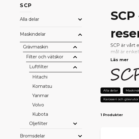
SCP
SCP 
Alla delar
rese
Maskindelar
SCP är vårt 
Grävmaskin
mål är enkel
Filter och vätskor
Läs mer
Genom nära s
Luftfilter
uppfyller hö
Hitachi
reparera ell
Komatsu
VARF
Alla delar
Maskind
Yanmar
Karosseri och glasrutor
Prisvärda
– 
Volvo
Testad kval
Kubota
1 Produkter
Perfekt pa
Snabb lever
Oljefilter
Tryggt val 
Bromsdelar