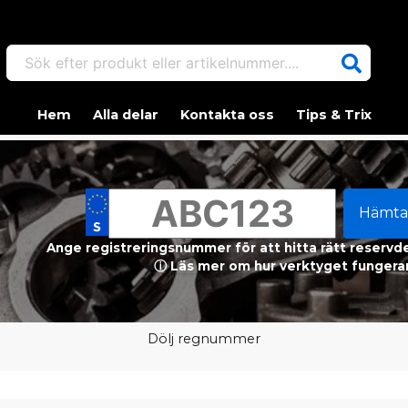
Sök efter produkt eller artikelnummer....
Hem
Alla delar
Kontakta oss
Tips & Trix
Hämta
Ange registreringsnummer för att hitta rätt reservdel
ⓘ Läs mer om hur verktyget fungerar
Dölj regnummer