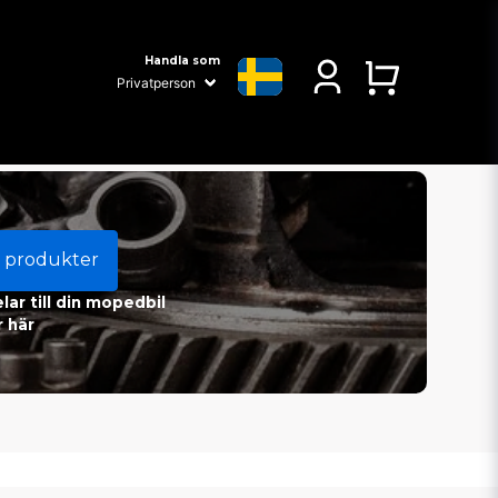
Handla som
 produkter
ar till din mopedbil
 här