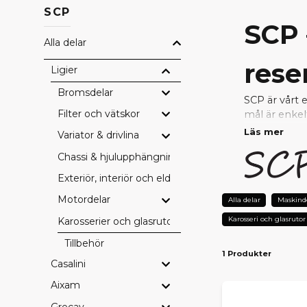
SCP
SCP 
Alla delar
rese
Ligier
Bromsdelar
SCP är vårt 
Filter och vätskor
mål är enkel
Läs mer
Variator & drivlina
Genom nära s
Chassi & hjulupphängning
uppfyller hö
reparera ell
Exteriör, interiör och eldetaljer
Motordelar
VARF
Alla delar
Maskind
Karosseri och glasrutor
Karosserier och glasrutor
Prisvärda
– 
Testad kval
Tillbehör
1 Produkter
Perfekt pa
Casalini
Snabb lever
Tryggt val 
Aixam
Grecav