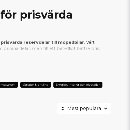
för prisvärda
 prisvärda reservdelar till mopedbilar
. Vårt
riginaldelar, men till ett betydligt bättre pris.
an vi säkerställa att varje SCP-produkt
er är SCP det självklara valet när man vill
ärmesystem
Variator & drivlina
Exteriör, interiör och eldetaljer
Mest populära