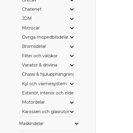
BRETT
Chatenet
JDM
I SCP-sortim
Microcar
Bromsbeläg
Övriga mopedbilsdelar
Drivremmar
Filter (olja, 
Bromsdelar
Hjullager o
Filter och vätskor
Elkomponent
Övriga serv
Variator & drivlina
Perfekt för 
Chassi & hjulupphängning
SCP, 
Kyl och värmesystem
Exteriör, interiör och eldetaljer
Hos oss är du 
budget och 
Motordelar
Karosseri och glasrutor
SCP – vårt p
Originaldel
Maskindelar
Eftermarkna
Vi tycker att