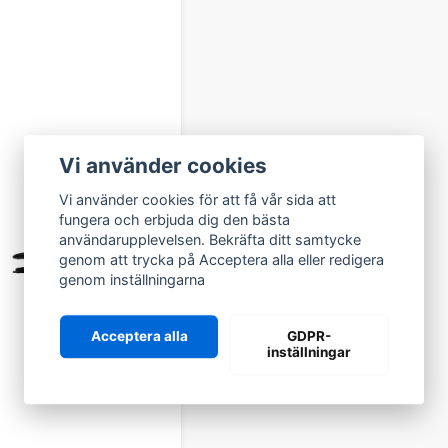
 SORTIMENT FÖR SERVICE O
entet hittar du bland annat:
g, bromsskivor och bromsok
 och variatordelar
luft, bränsle)
Vi använder cookies
ch chassidelar
er och slitdelar
Vi använder cookies för att få vår sida att
ice- och reservdelar
fungera och erbjuda dig den bästa
dig som vill hålla nere servicekostnaden utan att kompromiss
användarupplevelsen. Bekräfta ditt samtycke
genom att trycka på Acceptera alla eller redigera
ORIGINAL ELLER EFTERMARKN
genom inställningarna
aldrig låst till ett enda alternativ. Vi erbjuder alltid
tre tydliga
ditt behov:
Acceptera alla
GDPR-
inställningar
risvärda kvalitetsalternativ
ar – samma delar som sitter monterade från fabrik
dsdelar – alternativa tillverkare med bra pris/prestanda
 du som kund ska kunna välja fritt – därför hittar du hela sort