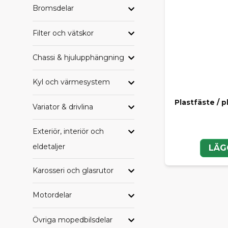
Bromsdelar
HAND
Filter och vätskor
Letar du eft
samlade per
Chassi & hjulupphängning
Alla delar til
Alla delar ti
Kyl och värmesystem
Alla delar t
Alla delar ti
Plastfäste / p
Variator & drivlina
Alla delar ti
Alla delar ti
Exteriör, interiör och
eldetaljer
LÄG
TRYGG
Karosseri och glasrutor
Oavsett om du
SCP får du e
komplettera 
Motordelar
Behöver du h
Övriga mopedbilsdelar