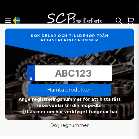
SÖK DELAR OCH TILLBEHÖR FRÅN
REGISTRERINGSNUMMER
Hämta produkter
Ange registreringsnummer för att hitta rätt
reservdelar till din mopedbil
ⓘ Läs mer om hur verktyget fungerar här
Dölj regnummer