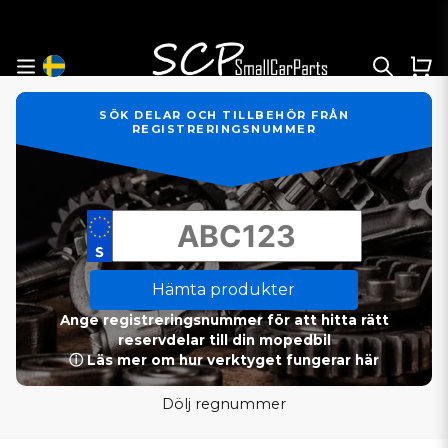
SÖK DELAR OCH TILLBEHÖR FRÅN
REGISTRERINGSNUMMER
Hämta produkter
Ange registreringsnummer för att hitta rätt
reservdelar till din mopedbil
ⓘ Läs mer om hur verktyget fungerar här
Dölj regnummer