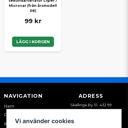
sekundärvariator Ligier /
Microcar (från årsmodell
08)
99 kr
LÄGG I KORGEN
NAVIGATION
ADRESS
Skällinge By 31, 432 99
Hem
Skällinge
Företagskund
Vi använder cookies
Kontakta oss