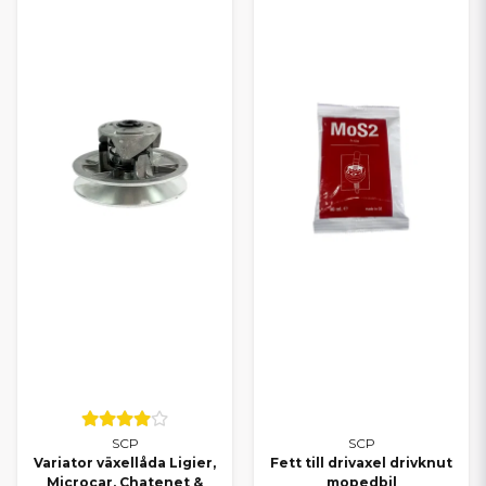
Alla delar till Aixam
Alla delar till Chatenet
Alla delar till Microcar
Alla delar till Casalini
Alla delar till Grecav
TRYGGT VAL FÖR DIN
MOPEDBIL
Oavsett om du kör Ligier, Aixam, Microcar, Chatenet, Casalini
eller Grecav kan du lita på att du hittar rätt delar hos oss. Med
SCP får du ett smart alternativ som kombinerar kvalitet och
ekonomi – och med vårt breda sortiment kan du alltid
komplettera med originaldelar när det behövs.
Behöver du hjälp att välja rätt reservdel? Kontakta oss gärna – vi
hjälper dig snabbt och personligt.
SCP
SCP
Variator växellåda Ligier,
Fett till drivaxel drivknut
Microcar, Chatenet &
mopedbil