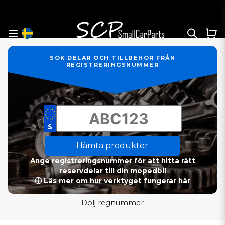
SÖK DELAR OCH TILLBEHÖR FRÅN
REGISTRERINGSNUMMER
Hämta produkter
Ange registreringsnummer för att hitta rätt
reservdelar till din mopedbil
ⓘ Läs mer om hur verktyget fungerar här
Dölj regnummer