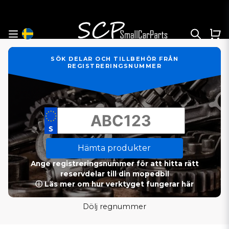
SÖK DELAR OCH TILLBEHÖR FRÅN
REGISTRERINGSNUMMER
Hämta produkter
Ange registreringsnummer för att hitta rätt
reservdelar till din mopedbil
ⓘ Läs mer om hur verktyget fungerar här
Dölj regnummer