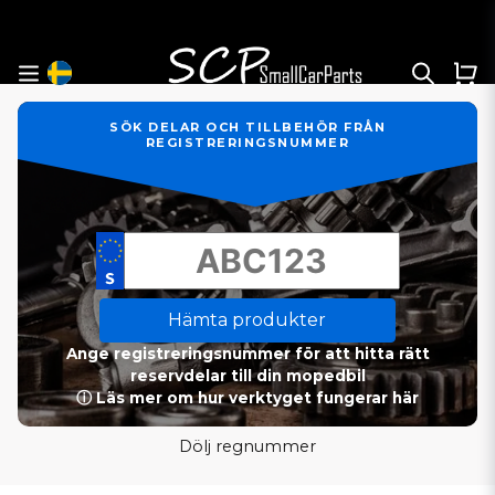
SÖK DELAR OCH TILLBEHÖR FRÅN
REGISTRERINGSNUMMER
Hämta produkter
Ange registreringsnummer för att hitta rätt
reservdelar till din mopedbil
ⓘ Läs mer om hur verktyget fungerar här
Dölj regnummer