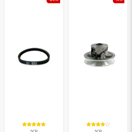
Alla delar till Aixam
Alla delar till Chatenet
Alla delar till Microcar
Alla delar till Casalini
Alla delar till Grecav
TRYGGT VAL FÖR DIN
MOPEDBIL
Oavsett om du kör Ligier, Aixam, Microcar, Chatenet, Casalini
eller Grecav kan du lita på att du hittar rätt delar hos oss. Med
SCP får du ett smart alternativ som kombinerar kvalitet och
ekonomi – och med vårt breda sortiment kan du alltid
komplettera med originaldelar när det behövs.
Behöver du hjälp att välja rätt reservdel? Kontakta oss gärna – vi
hjälper dig snabbt och personligt.
SCP
SCP