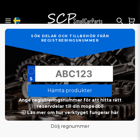
SÖK DELAR OCH TILLBEHÖR FRÅN
REGISTRERINGSNUMMER
Hämta produkter
Ange registreringsnummer för att hitta rätt
reservdelar till din mopedbil
ⓘ Läs mer om hur verktyget fungerar här
Dölj regnummer