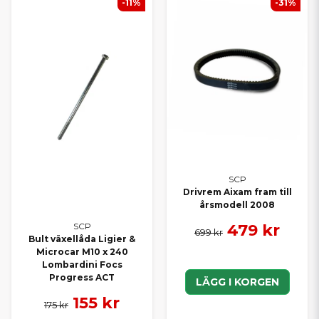
-11%
-31%
SCP
Drivrem Aixam fram till
årsmodell 2008
479 kr
SCP
699 kr
Bult växellåda Ligier &
Microcar M10 x 240
Lombardini Focs
Progress ACT
LÄGG I KORGEN
155 kr
175 kr