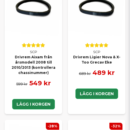
SCP
SCP
Drivrem Aixam från
Drivrem Ligier Nova & X-
årsmodell 2008 till
Too Grecav Eke
2010/2013 (kontrollera
489 kr
chassinummer)
689 kr
549 kr
599 kr
LÄGG I KORGEN
LÄGG I KORGEN
-28%
-32%