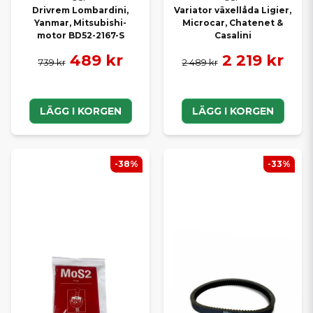
Drivrem Lombardini,
Variator växellåda Ligier,
Yanmar, Mitsubishi-
Microcar, Chatenet &
motor BD52-2167-S
Casalini
489 kr
2 219 kr
739 kr
2 489 kr
LÄGG I KORGEN
LÄGG I KORGEN
-38%
-33%