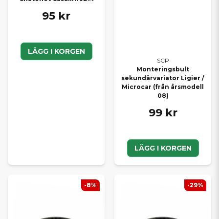
95 kr
LÄGG I KORGEN
SCP
Monteringsbult
sekundärvariator Ligier /
Microcar (från årsmodell
08)
99 kr
LÄGG I KORGEN
-8%
-29%