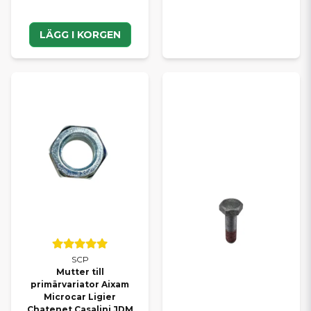
LÄGG I KORGEN
SCP
Mutter till
primärvariator Aixam
Microcar Ligier
Chatenet Casalini JDM