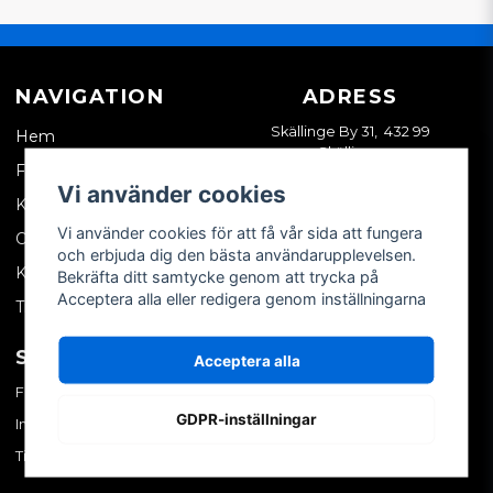
NAVIGATION
ADRESS
Skällinge By 31, 432 99
Hem
Skällinge
Företagskund
Vi använder cookies
Kontakta oss
Vi använder cookies för att få vår sida att fungera
Om oss
och erbjuda dig den bästa användarupplevelsen.
Köpvillkor
Bekräfta ditt samtycke genom att trycka på
Acceptera alla eller redigera genom inställningarna
Tips & trix
SOCIALA MEDIER
MITT KONTO
Acceptera alla
Facebook
Logga in
GDPR-inställningar
Instagram
Skapa konto
TikTok
Glömt ditt lösenord?