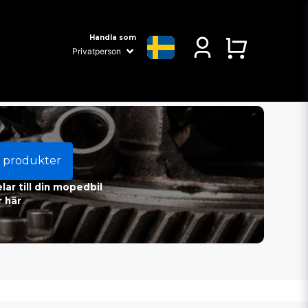
Handla som
 produkter
ar till din mopedbil
 här