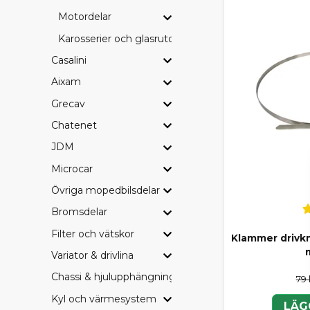
Motordelar
BRETT
Karosserier och glasrutor
I SCP-sortim
Casalini
Bromsbeläg
Aixam
Drivremmar
Grecav
Filter (olja, 
Hjullager o
Chatenet
Elkomponent
JDM
Övriga serv
Perfekt för 
Microcar
Övriga mopedbilsdelar
SCP, 
Bromsdelar
Hos oss är du 
budget och 
Filter och vätskor
Klammer drivk
Variator & drivlina
SCP – vårt p
Originaldel
Chassi & hjulupphängning
79 
Eftermarkna
Kyl och värmesystem
Vi tycker att
LÄG