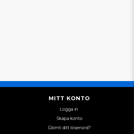
MITT KONTO
Logga in
Skapa konto
Glömt ditt lösenord?