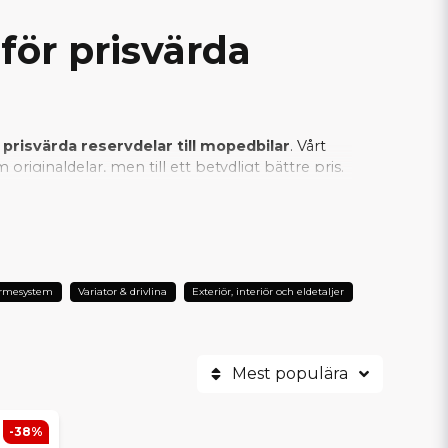
för prisvärda
 prisvärda reservdelar till mopedbilar
. Vårt
riginaldelar, men till ett betydligt bättre pris.
an vi säkerställa att varje SCP-produkt
er är SCP det självklara valet när man vill
ärmesystem
Variator & drivlina
Exteriör, interiör och eldetaljer
Mest populära
-38%