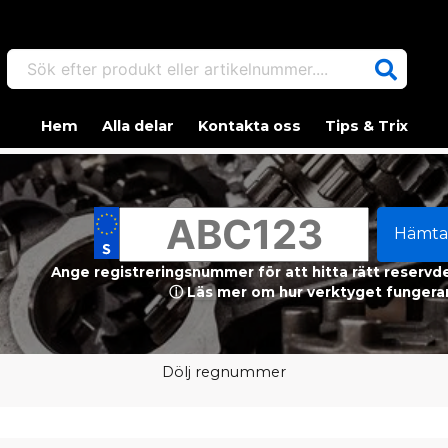
Sök efter produkt eller artikelnummer....
Hem
Alla delar
Kontakta oss
Tips & Trix
Hämta
Ange registreringsnummer för att hitta rätt reservdel
ⓘ Läs mer om hur verktyget fungerar
Dölj regnummer