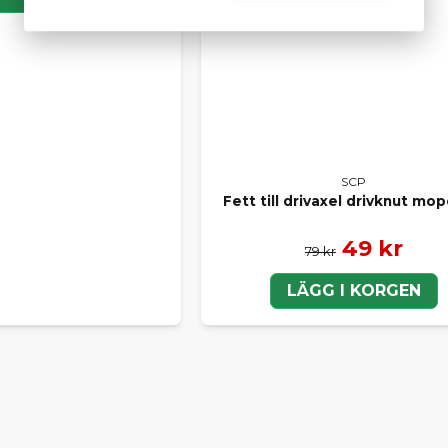
LA DELAR EFTER MÄRKE
er delar till ett specifikt mopedbilsmärke? Här hittar du
alla d
 märke:
l Ligier
ll Aixam
ill Chatenet
SCP
ll Microcar
Fett till drivaxel drivknut mo
ll Casalini
ll Grecav
49 kr
79 kr
LÄGG I KORGEN
T VAL FÖR DIN MOPEDBIL
 kör Ligier, Aixam, Microcar, Chatenet, Casalini eller Grecav ka
tt smart alternativ som kombinerar kvalitet och ekonomi – oc
med originaldelar när det behövs.
jälp att välja rätt reservdel? Kontakta oss gärna – vi hjälper d