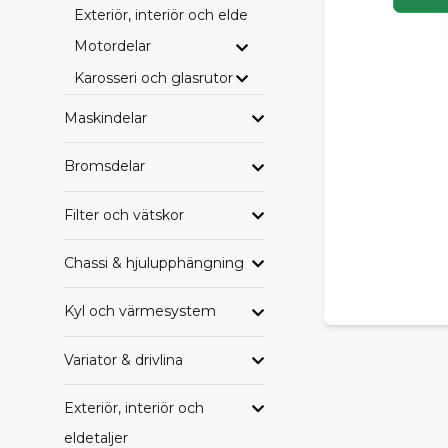
Exteriör, interiör och eldetaljer
HAND
Motordelar
Letar du eft
Karosseri och glasrutor
samlade per
Maskindelar
Alla delar til
Alla delar ti
Bromsdelar
Alla delar t
Alla delar ti
Filter och vätskor
Alla delar ti
Alla delar ti
Chassi & hjulupphängning
TRYGG
Kyl och värmesystem
Oavsett om du
Variator & drivlina
SCP får du e
komplettera 
Exteriör, interiör och
Behöver du h
eldetaljer