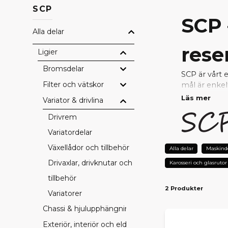
SCP
SCP 
Alla delar
rese
Ligier
Bromsdelar
SCP är vårt 
Filter och vätskor
mål är enkel
Läs mer
Variator & drivlina
Genom nära s
uppfyller hö
Drivrem
reparera ell
Variatordelar
Växellådor och tillbehör
VARF
Alla delar
Maskind
Drivaxlar, drivknutar och
Karosseri och glasrutor
Prisvärda
– 
tillbehör
Testad kval
2 Produkter
Perfekt pa
Variatorer
Snabb lever
Chassi & hjulupphängning
Tryggt val 
Exteriör, interiör och eldetaljer