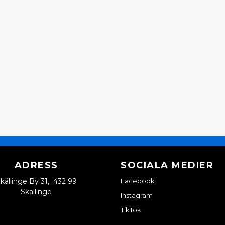
ADRESS
SOCIALA MEDIER
källinge By 31, 432 99
Facebook
Skällinge
Instagram
TikTok