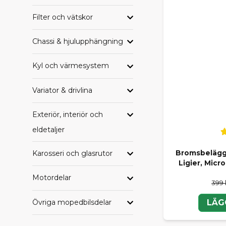
Filter och vätskor
HAND
Letar du eft
Chassi & hjulupphängning
samlade per
Kyl och värmesystem
Alla delar til
Alla delar ti
Alla delar t
Variator & drivlina
Alla delar ti
Alla delar ti
Exteriör, interiör och
Alla delar ti
eldetaljer
TRYGG
Karosseri och glasrutor
Bromsbelägg 
Ligier, Micr
Oavsett om du
Motordelar
SCP får du e
399 
komplettera 
Övriga mopedbilsdelar
LÄG
Behöver du h