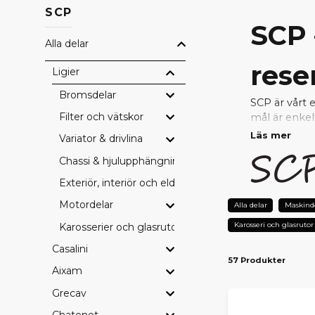
SCP
SCP 
Alla delar
rese
Ligier
Bromsdelar
SCP är vårt 
Filter och vätskor
mål är enkel
Läs mer
Variator & drivlina
Genom nära s
Chassi & hjulupphängning
uppfyller hö
reparera ell
Exteriör, interiör och eldetaljer
Motordelar
VARF
Alla delar
Maskind
Karosseri och glasrutor
Karosserier och glasrutor
Prisvärda
– 
Testad kval
Casalini
57 Produkter
Perfekt pa
Aixam
Snabb lever
Tryggt val 
Grecav
Chatenet