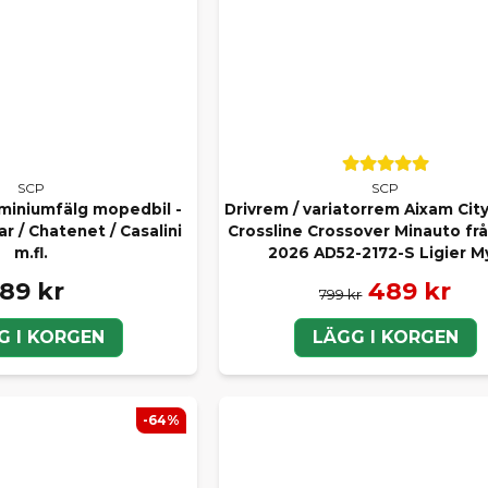
SCP
SCP
uminiumfälg mopedbil -
Drivrem / variatorrem Aixam Cit
ar / Chatenet / Casalini
Crossline Crossover Minauto frå
m.fl.
2026 AD52-2172-S Ligier My
89 kr
489 kr
799 kr
G I KORGEN
LÄGG I KORGEN
-64%