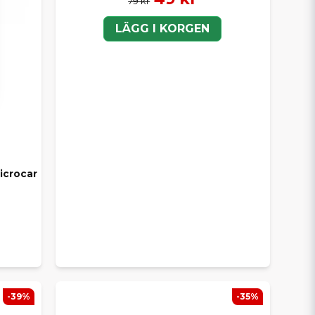
79 kr
LÄGG I KORGEN
icrocar
-39%
-35%