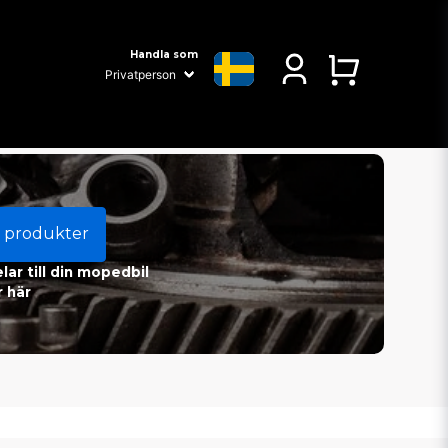
Handla som
 produkter
ar till din mopedbil
 här