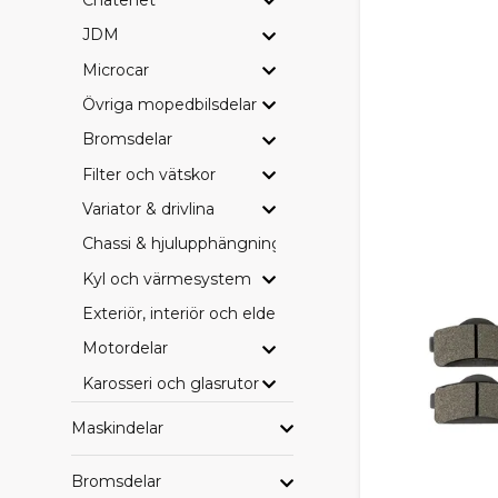
BRETT
JDM
Microcar
I SCP-sortim
Övriga mopedbilsdelar
Bromsbeläg
Bromsdelar
Drivremmar
Filter (olja, 
Filter och vätskor
Hjullager o
Variator & drivlina
Elkomponent
Övriga serv
Chassi & hjulupphängning
Perfekt för 
Kyl och värmesystem
SCP, 
Exteriör, interiör och eldetaljer
Motordelar
Hos oss är du 
budget och 
Karosseri och glasrutor
SCP – vårt p
Maskindelar
Originaldel
Eftermarkna
Bromsdelar
Vi tycker att