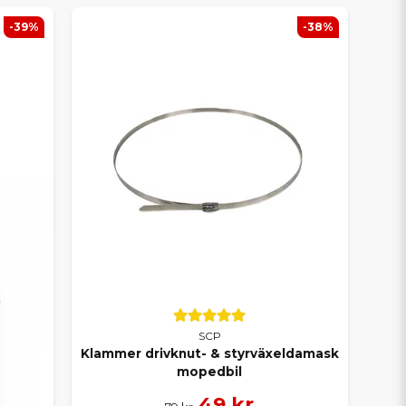
-39%
-38%
SCP
Klammer drivknut- & styrväxeldamask
mopedbil
49 kr