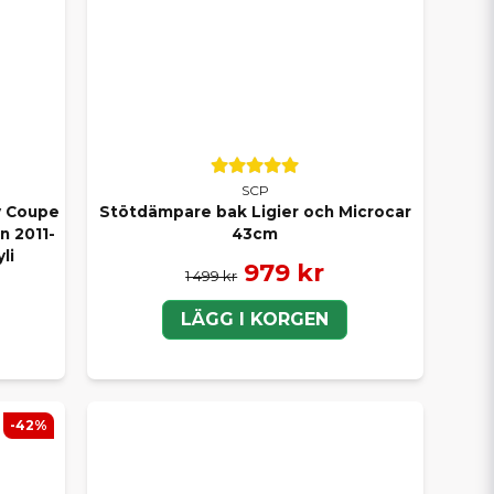
SCP
y Coupe
Stötdämpare bak Ligier och Microcar
n 2011-
43cm
li
979 kr
1 499 kr
LÄGG I KORGEN
-42%