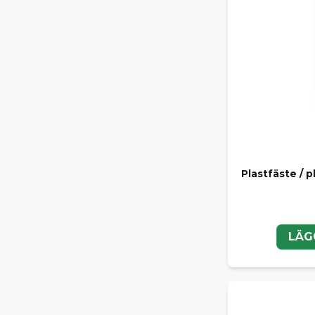
Plastfäste / p
LÄG