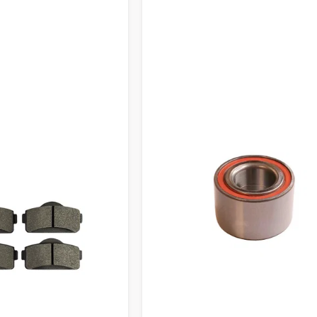
 SORTIMENT FÖR SERVICE O
entet hittar du bland annat:
g, bromsskivor och bromsok
 och variatordelar
luft, bränsle)
ch chassidelar
er och slitdelar
ice- och reservdelar
dig som vill hålla nere servicekostnaden utan att kompromiss
ORIGINAL ELLER EFTERMARKN
aldrig låst till ett enda alternativ. Vi erbjuder alltid
tre tydliga
ditt behov:
risvärda kvalitetsalternativ
ar – samma delar som sitter monterade från fabrik
dsdelar – alternativa tillverkare med bra pris/prestanda
 du som kund ska kunna välja fritt – därför hittar du hela sort