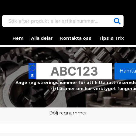
Sök efter produkt eller artikelnummer....
Hem
Alla delar
Kontakta oss
Tips & Trix
Hämta
Ange registreringsnummer för att hitta rätt reservdel
ⓘ Läs mer om hur verktyget fungerar
Dölj regnummer