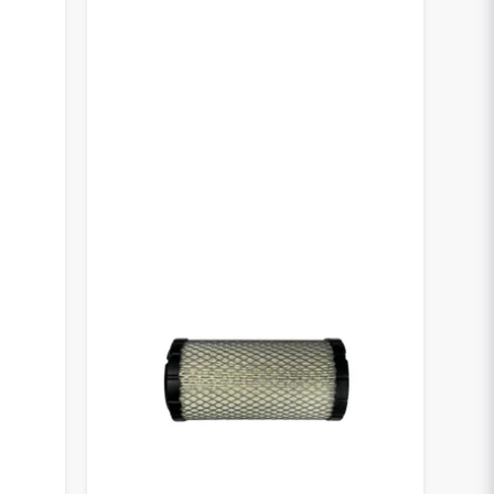
CH REPARATION
a med kvaliteten.
AD – DU VÄLJER SJÄLV
 val
så att du kan hitta det som passar din
imentet samlat hos oss.