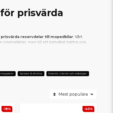
för prisvärda
 prisvärda reservdelar till mopedbilar
. Vårt
riginaldelar, men till ett betydligt bättre pris.
an vi säkerställa att varje SCP-produkt
er är SCP det självklara valet när man vill
ärmesystem
Variator & drivlina
Exteriör, interiör och eldetaljer
Mest populära
-18%
-40%