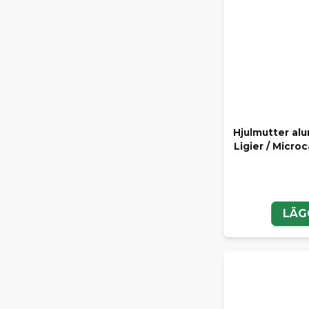
Hjulmutter al
Ligier / Microc
LÄG