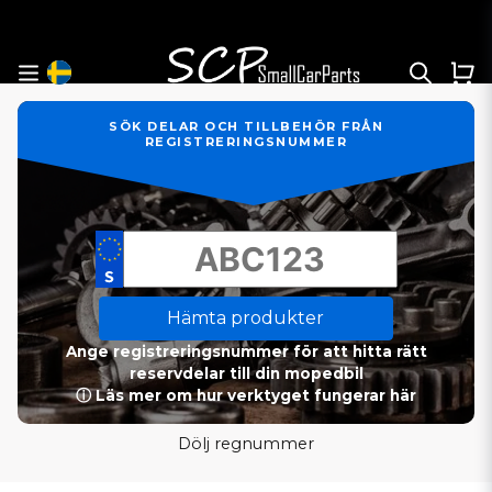
SÖK DELAR OCH TILLBEHÖR FRÅN
REGISTRERINGSNUMMER
Hämta produkter
Ange registreringsnummer för att hitta rätt
reservdelar till din mopedbil
ⓘ Läs mer om hur verktyget fungerar här
Dölj regnummer