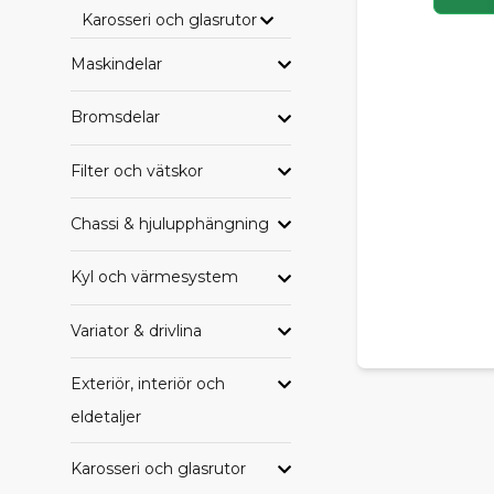
Karosseri och glasrutor
HAND
Maskindelar
Letar du eft
samlade per
Bromsdelar
Alla delar til
Alla delar ti
Filter och vätskor
Alla delar t
Alla delar ti
Chassi & hjulupphängning
Alla delar ti
Alla delar ti
Kyl och värmesystem
Variator & drivlina
TRYGG
Oavsett om du
Exteriör, interiör och
SCP får du e
eldetaljer
komplettera 
Behöver du h
Karosseri och glasrutor