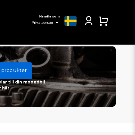
Handla som
 produkter
ar till din mopedbil
 här