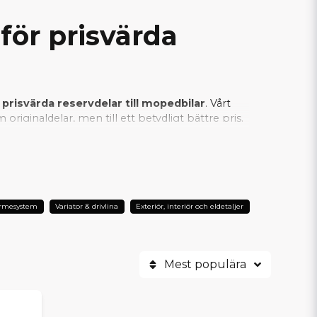
för prisvärda
 prisvärda reservdelar till mopedbilar
. Vårt
riginaldelar, men till ett betydligt bättre pris.
an vi säkerställa att varje SCP-produkt
er är SCP det självklara valet när man vill
ärmesystem
Variator & drivlina
Exteriör, interiör och eldetaljer
Mest populära