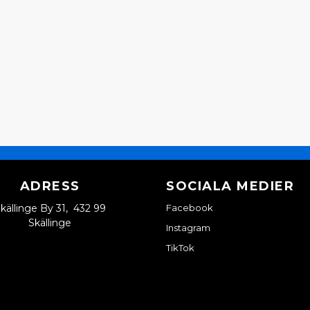
ADRESS
SOCIALA MEDIER
källinge By 31, 432 99
Facebook
Skällinge
Instagram
TikTok