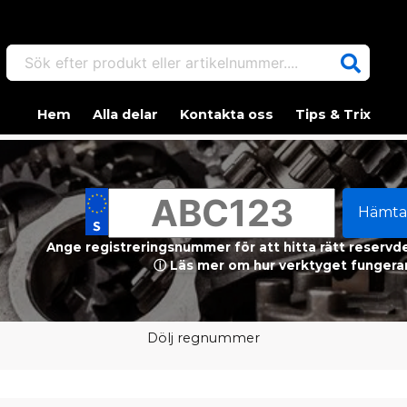
Sök efter produkt eller artikelnummer....
Hem
Alla delar
Kontakta oss
Tips & Trix
Hämta
Ange registreringsnummer för att hitta rätt reservdel
ⓘ Läs mer om hur verktyget fungerar
Dölj regnummer