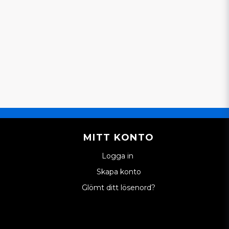
MITT KONTO
Logga in
Skapa konto
Glömt ditt lösenord?