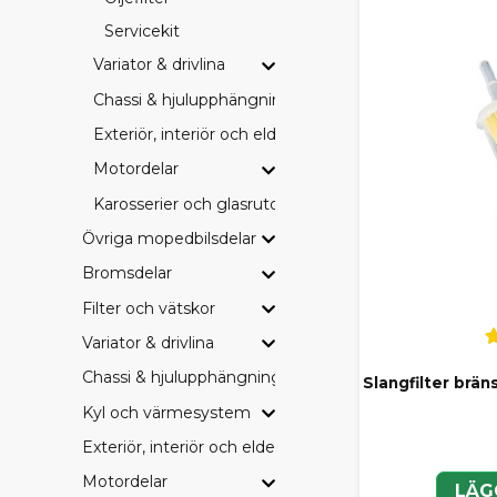
Servicekit
BRETT
Variator & drivlina
I SCP-sortim
Chassi & hjulupphängning
Bromsbeläg
Exteriör, interiör och eldetaljer
Drivremmar
Filter (olja, 
Motordelar
Hjullager o
Karosserier och glasrutor
Elkomponent
Övriga serv
Övriga mopedbilsdelar
Perfekt för 
Bromsdelar
SCP, 
Filter och vätskor
Variator & drivlina
Hos oss är du 
budget och 
Chassi & hjulupphängning
Slangfilter brän
Kyl och värmesystem
SCP – vårt p
Originaldel
Exteriör, interiör och eldetaljer
Eftermarkna
Motordelar
Vi tycker att
LÄG