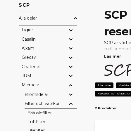
SCP
SCP 
Alla delar
rese
Ligier
Casalini
SCP är vårt 
Aixam
mål är enkel
Läs mer
Grecav
Genom nära s
Chatenet
uppfyller hö
reparera ell
JDM
Microcar
VARF
Alla delar
Maskind
Karosseri och glasrutor
Bromsdelar
Prisvärda
– 
Testad kval
Filter och vätskor
2 Produkter
Perfekt pa
Bränslefilter
Snabb lever
Tryggt val 
Luftfilter
Oljefilter