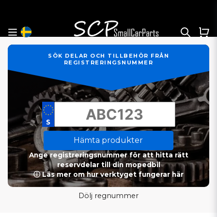
SÖK DELAR OCH TILLBEHÖR FRÅN
REGISTRERINGSNUMMER
Hämta produkter
Ange registreringsnummer för att hitta rätt
reservdelar till din mopedbil
ⓘ Läs mer om hur verktyget fungerar här
Dölj regnummer