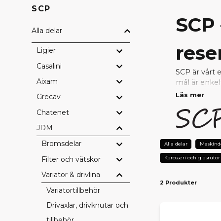
SCP
SCP 
Alla delar
rese
Ligier
Casalini
SCP är vårt 
Aixam
mål är enkel
Läs mer
Grecav
Genom nära s
Chatenet
uppfyller hö
reparera ell
JDM
Bromsdelar
VARF
Alla delar
Maskind
Karosseri och glasrutor
Filter och vätskor
Prisvärda
– 
Testad kval
Variator & drivlina
2 Produkter
Perfekt pa
Variatortillbehör
Snabb lever
Tryggt val 
Drivaxlar, drivknutar och
tillbehör