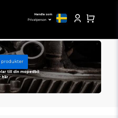
Handla som
 produkter
ar till din mopedbil
 här