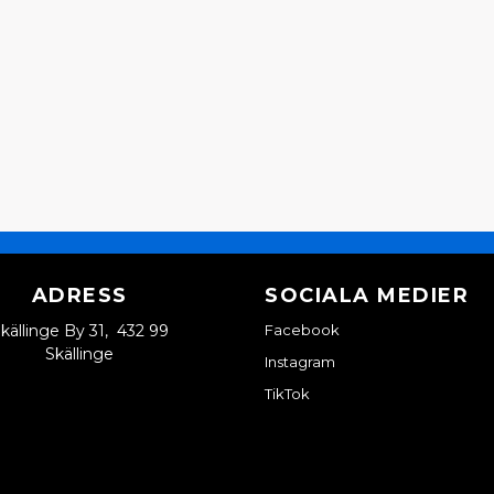
ADRESS
SOCIALA MEDIER
källinge By 31, 432 99
Facebook
Skällinge
Instagram
TikTok