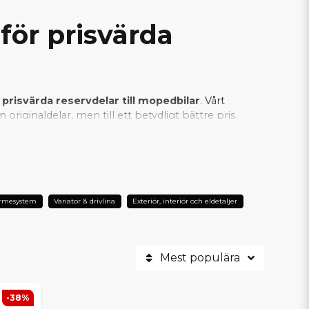
för prisvärda
 prisvärda reservdelar till mopedbilar
. Vårt
riginaldelar, men till ett betydligt bättre pris.
an vi säkerställa att varje SCP-produkt
er är SCP det självklara valet när man vill
ärmesystem
Variator & drivlina
Exteriör, interiör och eldetaljer
Mest populära
-38%