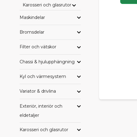
Karosseri och glasrutor
HAND
Maskindelar
Letar du eft
samlade per
Bromsdelar
Alla delar til
Filter och vätskor
Alla delar ti
Alla delar t
Alla delar ti
Chassi & hjulupphängning
Alla delar ti
Alla delar ti
Kyl och värmesystem
Variator & drivlina
TRYGG
Oavsett om du
Exteriör, interiör och
SCP får du e
eldetaljer
komplettera 
Behöver du h
Karosseri och glasrutor