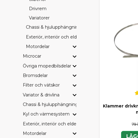
Drivrem
BRETT
Variatorer
I SCP-sortim
Chassi & hjulupphängning
Bromsbeläg
Exteriör, interiör och eldetaljer
Drivremmar
Filter (olja, 
Motordelar
Hjullager o
Microcar
Elkomponent
Övriga serv
Övriga mopedbilsdelar
Perfekt för 
Bromsdelar
Filter och vätskor
SCP, 
Variator & drivlina
Hos oss är du 
budget och 
Chassi & hjulupphängning
Klammer drivk
Kyl och värmesystem
SCP – vårt p
Originaldel
Exteriör, interiör och eldetaljer
79 
Eftermarkna
Motordelar
Vi tycker att
LÄG