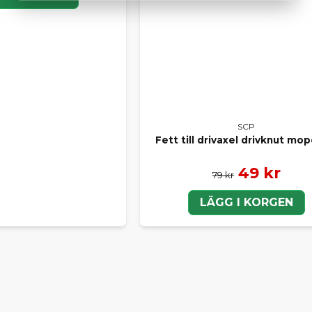
LA DELAR EFTER MÄRKE
er delar till ett specifikt mopedbilsmärke? Här hittar du
alla d
 märke:
l Ligier
ll Aixam
ill Chatenet
SCP
ll Microcar
Fett till drivaxel drivknut mo
ll Casalini
ll Grecav
49 kr
79 kr
LÄGG I KORGEN
T VAL FÖR DIN MOPEDBIL
 kör Ligier, Aixam, Microcar, Chatenet, Casalini eller Grecav ka
tt smart alternativ som kombinerar kvalitet och ekonomi – oc
med originaldelar när det behövs.
jälp att välja rätt reservdel? Kontakta oss gärna – vi hjälper d