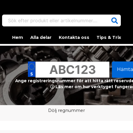
Sök efter produkt eller artikelnummer....
Hem
Alla delar
Kontakta oss
Tips & Trix
Hämta
Ange registreringsnummer för att hitta rätt reservdel
ⓘ Läs mer om hur verktyget fungerar
Dölj regnummer