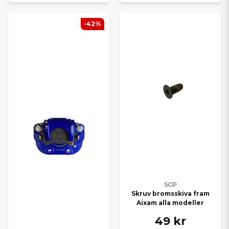
Alla delar till Aixam
Alla delar till Chatenet
-42%
Alla delar till Microcar
Alla delar till Casalini
Alla delar till Grecav
TRYGGT VAL FÖR DIN
MOPEDBIL
Oavsett om du kör Ligier, Aixam, Microcar, Chatenet, Casalini
eller Grecav kan du lita på att du hittar rätt delar hos oss. Med
SCP får du ett smart alternativ som kombinerar kvalitet och
ekonomi – och med vårt breda sortiment kan du alltid
komplettera med originaldelar när det behövs.
Behöver du hjälp att välja rätt reservdel? Kontakta oss gärna – vi
hjälper dig snabbt och personligt.
SCP
Skruv bromsskiva fram
Aixam alla modeller
49 kr