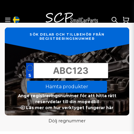
SÖK DELAR OCH TILLBEHÖR FRÅN
REGISTRERINGSNUMMER
Hämta produkter
Ange registreringsnummer för att hitta rätt
reservdelar till din mopedbil
ⓘ Läs mer om hur verktyget fungerar här
Dölj regnummer