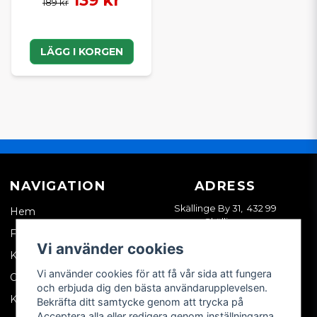
139 kr
189 kr
LÄGG I KORGEN
NAVIGATION
ADRESS
Skällinge By 31, 432 99
Hem
Skällinge
Företagskund
Vi använder cookies
Kontakta oss
Vi använder cookies för att få vår sida att fungera
Om oss
och erbjuda dig den bästa användarupplevelsen.
Köpvillkor
Bekräfta ditt samtycke genom att trycka på
Acceptera alla eller redigera genom inställningarna