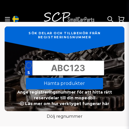
SÖK DELAR OCH TILLBEHÖR FRÅN
REGISTRERINGSNUMMER
Hämta produkter
Ange registreringsnummer för att hitta rätt
reservdelar till din mopedbil
ⓘ Läs mer om hur verktyget fungerar här
Dölj regnummer