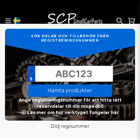
SÖK DELAR OCH TILLBEHÖR FRÅN
REGISTRERINGSNUMMER
Hämta produkter
Ange registreringsnummer för att hitta rätt
reservdelar till din mopedbil
ⓘ Läs mer om hur verktyget fungerar här
Dölj regnummer