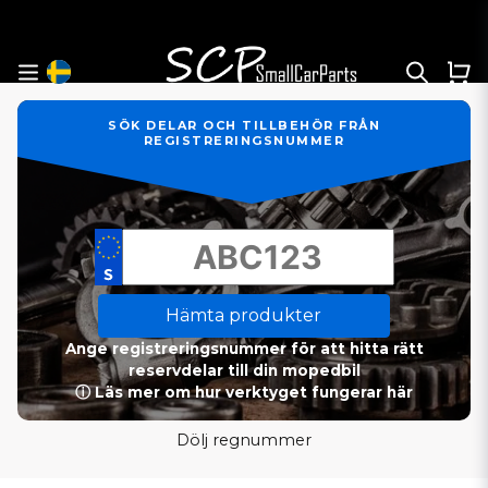
SÖK DELAR OCH TILLBEHÖR FRÅN
REGISTRERINGSNUMMER
Hämta produkter
Ange registreringsnummer för att hitta rätt
reservdelar till din mopedbil
ⓘ Läs mer om hur verktyget fungerar här
Dölj regnummer