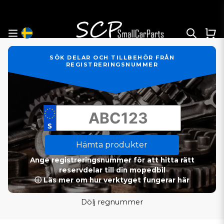
SÖK DELAR OCH TILLBEHÖR FRÅN
REGISTRERINGSNUMMER
Hämta produkter
Ange registreringsnummer för att hitta rätt
reservdelar till din mopedbil
ⓘ Läs mer om hur verktyget fungerar här
Dölj regnummer