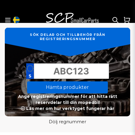
SÖK DELAR OCH TILLBEHÖR FRÅN
REGISTRERINGSNUMMER
Hämta produkter
Ange registreringsnummer för att hitta rätt
reservdelar till din mopedbil
ⓘ Läs mer om hur verktyget fungerar här
Dölj regnummer