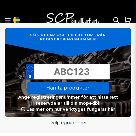
SÖK DELAR OCH TILLBEHÖR FRÅN
REGISTRERINGSNUMMER
Hämta produkter
Ange registreringsnummer för att hitta rätt
reservdelar till din mopedbil
ⓘ Läs mer om hur verktyget fungerar här
Dölj regnummer