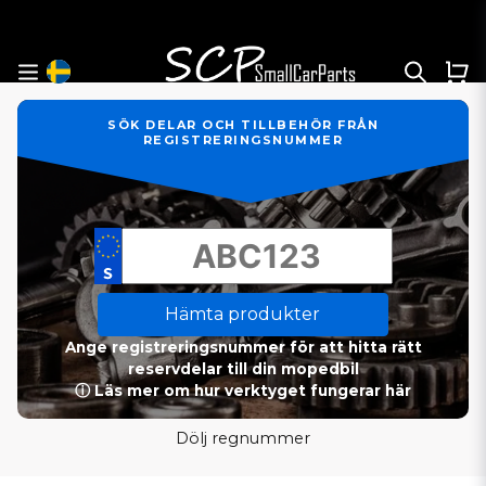
SÖK DELAR OCH TILLBEHÖR FRÅN
REGISTRERINGSNUMMER
Hämta produkter
Ange registreringsnummer för att hitta rätt
reservdelar till din mopedbil
ⓘ Läs mer om hur verktyget fungerar här
Dölj regnummer