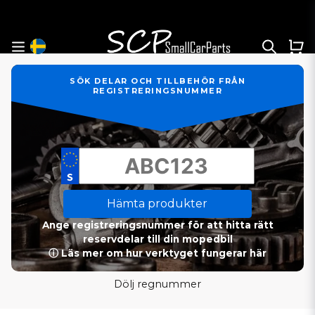
SÖK DELAR OCH TILLBEHÖR FRÅN
REGISTRERINGSNUMMER
Hämta produkter
Ange registreringsnummer för att hitta rätt
reservdelar till din mopedbil
ⓘ Läs mer om hur verktyget fungerar här
Dölj regnummer