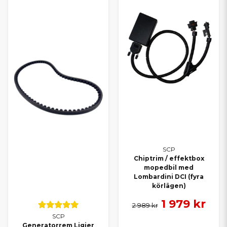
Alla delar till Aixam
Alla delar till Chatenet
Alla delar till Microcar
Alla delar till Casalini
Alla delar till Grecav
TRYGGT VAL FÖR DIN
MOPEDBIL
Oavsett om du kör Ligier, Aixam, Microcar, Chatenet, Casalini
eller Grecav kan du lita på att du hittar rätt delar hos oss. Med
SCP får du ett smart alternativ som kombinerar kvalitet och
ekonomi – och med vårt breda sortiment kan du alltid
SCP
komplettera med originaldelar när det behövs.
Chiptrim / effektbox
mopedbil med
Behöver du hjälp att välja rätt reservdel? Kontakta oss gärna – vi
Lombardini DCI (fyra
hjälper dig snabbt och personligt.
körlägen)
1 979 kr
2 989 kr
SCP
Generatorrem Ligier