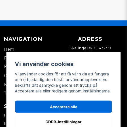
NAVIGATION
ADRESS
Skällinge By 31, 432 99
Hem
Skällinge
Företagskund
Vi använder cookies
Kontakta oss
Vi använder cookies för att få vår sida att fungera
Om oss
och erbjuda dig den bästa användarupplevelsen.
Köpvillkor
Bekräfta ditt samtycke genom att trycka på
Acceptera alla eller redigera genom inställningarna
Tips & trix
SOCIALA MEDIER
MITT KONTO
Acceptera alla
Facebook
Logga in
GDPR-inställningar
Instagram
Skapa konto