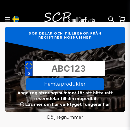
SÖK DELAR OCH TILLBEHÖR FRÅN
REGISTRERINGSNUMMER
Hämta produkter
Ange registreringsnummer för att hitta rätt
reservdelar till din mopedbil
ⓘ Läs mer om hur verktyget fungerar här
Dölj regnummer