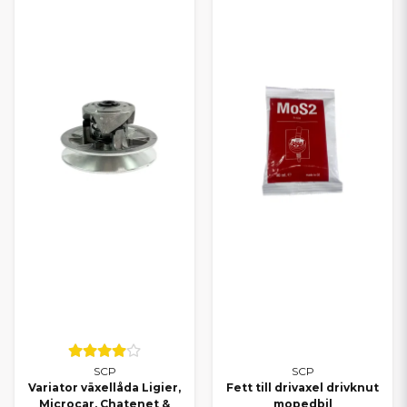
Alla delar till Aixam
Alla delar till Chatenet
Alla delar till Microcar
Alla delar till Casalini
Alla delar till Grecav
TRYGGT VAL FÖR DIN
MOPEDBIL
Oavsett om du kör Ligier, Aixam, Microcar, Chatenet, Casalini
eller Grecav kan du lita på att du hittar rätt delar hos oss. Med
SCP får du ett smart alternativ som kombinerar kvalitet och
ekonomi – och med vårt breda sortiment kan du alltid
komplettera med originaldelar när det behövs.
Behöver du hjälp att välja rätt reservdel? Kontakta oss gärna – vi
hjälper dig snabbt och personligt.
SCP
SCP
Variator växellåda Ligier,
Fett till drivaxel drivknut
Microcar, Chatenet &
mopedbil