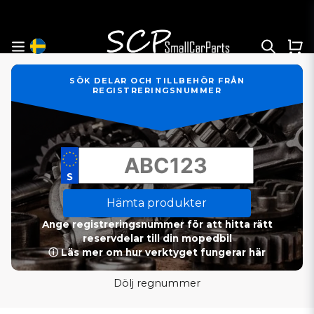
SÖK DELAR OCH TILLBEHÖR FRÅN
REGISTRERINGSNUMMER
Hämta produkter
Ange registreringsnummer för att hitta rätt
reservdelar till din mopedbil
ⓘ Läs mer om hur verktyget fungerar här
Dölj regnummer